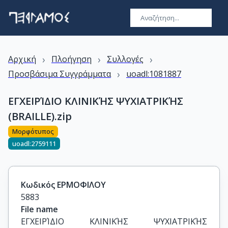
›
›
›
Αρχική
Πλοήγηση
Συλλογές
›
Προσβάσιμα Συγγράμματα
uoadl:1081887
ΕΓΧΕΙΡΊΔΙΟ ΚΛΙΝΙΚΉΣ ΨΥΧΙΑΤΡΙΚΉΣ
(BRAILLE).zip
Μορφότυπος
uoadl:2759111
Κωδικός ΕΡΜΟΦΙΛΟΥ
5883
File name
ΕΓΧΕΙΡΊΔΙΟ ΚΛΙΝΙΚΉΣ ΨΥΧΙΑΤΡΙΚΉΣ 