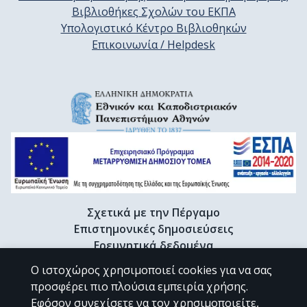
Βιβλιοθήκες Σχολών του ΕΚΠΑ
Υπολογιστικό Κέντρο Βιβλιοθηκών
Επικοινωνία / Helpdesk
Σχετικά με την Πέργαμο
Επιστημονικές δημοσιεύσεις
Ερευνητικά δεδομένα
Διδακτορικές διατριβές & Γκρίζα βιβλιογραφία
Ο ιστοχώρος χρησιμοποιεί cookies για να σας
Προφίλ Ερευνητή
προσφέρει πιο πλούσια εμπειρία χρήσης.
Εφόσον συνεχίσετε να τον χρησιμοποιείτε,