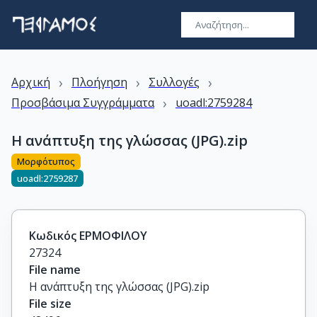
›
›
›
Αρχική
Πλοήγηση
Συλλογές
›
Προσβάσιμα Συγγράμματα
uoadl:2759284
Η ανάπτυξη της γλώσσας (JPG).zip
Μορφότυπος
uoadl:2759287
Κωδικός ΕΡΜΟΦΙΛΟΥ
27324
File name
Η ανάπτυξη της γλώσσας (JPG).zip
File size