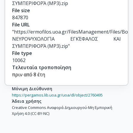
ΣΥΜΠΕΡΙΦΟΡΆ (MP3).zip
File size
847870
File URL
"https://ermofilos.uoa.gr/FilesManagement/Files/Boo
ΝΕΥΡΟΨΥΧΟΛΟΓΊΑ ΕΓΚΈΦΑΛΟΣ ΚΑΙ 
ΣΥΜΠΕΡΙΦΟΡΆ (MP3).zip"
File type
10062
Τελευταία τροποποίηση
πριν από 8 έτη
Μόνιμη Διεύθυνση
https://pergamos.lib.uoa.gr/uoa/dl/object/2760495
Άδεια χρήσης
Creative Commons Αναφορά Δημιουργού-Μη Εμπορική
Χρήση 4.0 (CC-BY-NC)