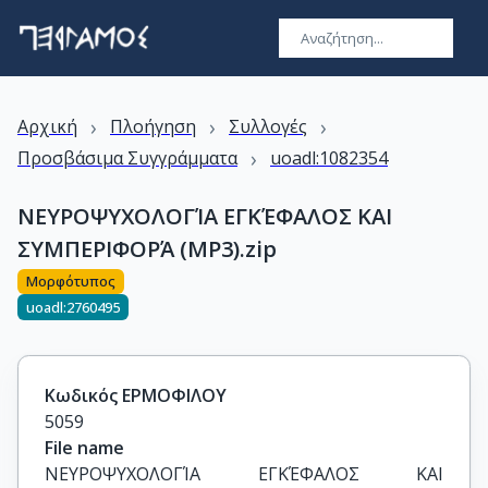
›
›
›
Αρχική
Πλοήγηση
Συλλογές
›
Προσβάσιμα Συγγράμματα
uoadl:1082354
ΝΕΥΡΟΨΥΧΟΛΟΓΊΑ ΕΓΚΈΦΑΛΟΣ ΚΑΙ
ΣΥΜΠΕΡΙΦΟΡΆ (MP3).zip
Μορφότυπος
uoadl:2760495
Κωδικός ΕΡΜΟΦΙΛΟΥ
5059
File name
ΝΕΥΡΟΨΥΧΟΛΟΓΊΑ ΕΓΚΈΦΑΛΟΣ ΚΑΙ 