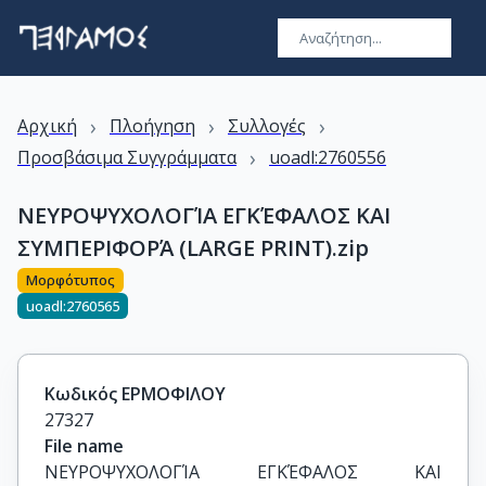
›
›
›
Αρχική
Πλοήγηση
Συλλογές
›
Προσβάσιμα Συγγράμματα
uoadl:2760556
ΝΕΥΡΟΨΥΧΟΛΟΓΊΑ ΕΓΚΈΦΑΛΟΣ ΚΑΙ
ΣΥΜΠΕΡΙΦΟΡΆ (LARGE PRINT).zip
Μορφότυπος
uoadl:2760565
Κωδικός ΕΡΜΟΦΙΛΟΥ
27327
File name
ΝΕΥΡΟΨΥΧΟΛΟΓΊΑ ΕΓΚΈΦΑΛΟΣ ΚΑΙ 