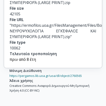
ΣΥΜΠΕΡΙΦΟΡΆ (LARGE PRINT).zip
File size
42105
File URL
"https://ermofilos.uoa.gr/FilesManagement/Files/Boo
ΝΕΥΡΟΨΥΧΟΛΟΓΊΑ ΕΓΚΈΦΑΛΟΣ ΚΑΙ 
ΣΥΜΠΕΡΙΦΟΡΆ (LARGE PRINT).zip"
File type
10062
Τελευταία τροποποίηση
πριν από 8 έτη
Μόνιμη Διεύθυνση
https://pergamos.lib.uoa.gr/uoa/dl/object/2760565
Άδεια χρήσης
Creative Commons Αναφορά Δημιουργού-Μη Εμπορική
Χρήση 4.0 (CC-BY-NC)