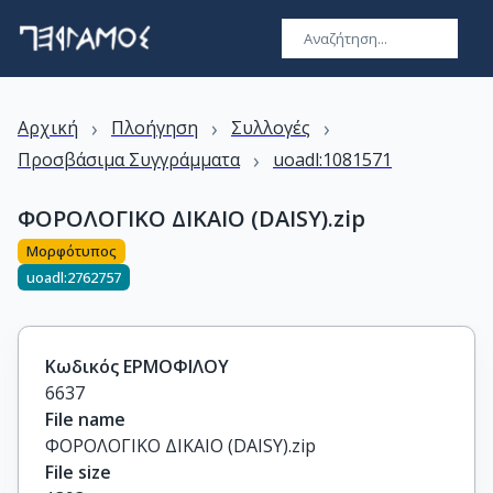
›
›
›
Αρχική
Πλοήγηση
Συλλογές
›
Προσβάσιμα Συγγράμματα
uoadl:1081571
ΦΟΡΟΛΟΓΙΚΟ ΔΙΚΑΙΟ (DAISY).zip
Μορφότυπος
uoadl:2762757
Κωδικός ΕΡΜΟΦΙΛΟΥ
6637
File name
ΦΟΡΟΛΟΓΙΚΟ ΔΙΚΑΙΟ (DAISY).zip
File size