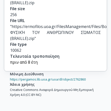
(BRAILLE).zip
File size
256
File URL
"https://ermofilos.uoa.gr/FilesManagement/Files/Boo
ΦΥΣΙΚΉ ΤΟΥ ΑΝΘΡΏΠΙΝΟΥ ΣΏΜΑΤΟΣ 
(BRAILLE).zip"
File type
10062
Τελευταία τροποποίηση
πριν από 8 έτη
Μόνιμη Διεύθυνση
https://pergamos.lib.uoa.gr/uoa/dl/object/2762860
Άδεια χρήσης
Creative Commons Αναφορά Δημιουργού-Μη Εμπορική
Χρήση 4.0 (CC-BY-NC)