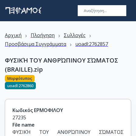
›
›
›
Αρχική
Πλοήγηση
Συλλογές
›
Προσβάσιμα Συγγράμματα
uoadl:2762857
ΦΥΣΙΚΉ ΤΟΥ ΑΝΘΡΏΠΙΝΟΥ ΣΏΜΑΤΟΣ
(BRAILLE).zip
Μορφότυπος
uoadl:2762860
Κωδικός ΕΡΜΟΦΙΛΟΥ
27235
File name
ΦΥΣΙΚΉ ΤΟΥ ΑΝΘΡΏΠΙΝΟΥ ΣΏΜΑΤΟΣ 