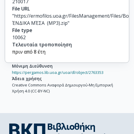
210017
File URL
"https://ermofilos.uoa.gr/FilesManagement/Files/Boo
ΈΝΔΙΚΑ ΜΈΣΑ  (MP3).zip"
File type
10062
Τελευταία τροποποίηση
πριν από 8 έτη
Μόνιμη Διεύθυνση
https://pergamos.lib.uoa.gr/uoa/dl/object/2763353
Άδεια χρήσης
Creative Commons Αναφορά Δημιουργού-Μη Εμπορική
Χρήση 4.0 (CC-BY-NC)