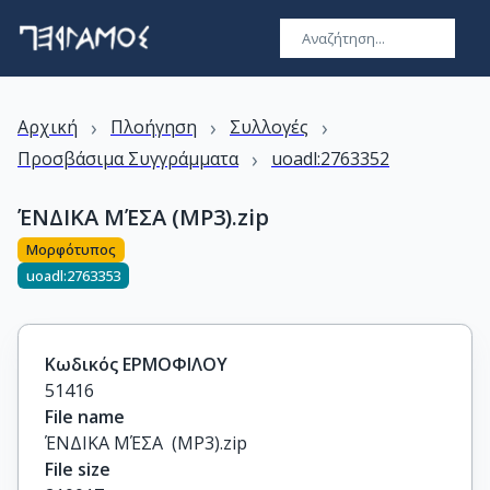
›
›
›
Αρχική
Πλοήγηση
Συλλογές
›
Προσβάσιμα Συγγράμματα
uoadl:2763352
ΈΝΔΙΚΑ ΜΈΣΑ (MP3).zip
Μορφότυπος
uoadl:2763353
Κωδικός ΕΡΜΟΦΙΛΟΥ
51416
File name
ΈΝΔΙΚΑ ΜΈΣΑ  (MP3).zip
File size