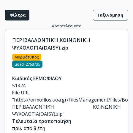
Φίλτρα
Ταξινόμηση
4
Αποτελέσματα
ΠΕΡΙΒΑΛΛΟΝΤΙΚΉ ΚΟΙΝΩΝΙΚΉ
ΨΥΧΟΛΟΓΊΑ(DAISY).zip
Μορφότυπος
uoadl:2763735
Κωδικός ΕΡΜΟΦΙΛΟΥ
51424
File URL
"https://ermofilos.uoa.gr/FilesManagement/Files/Boo
ΠΕΡΙΒΑΛΛΟΝΤΙΚΉ ΚΟΙΝΩΝΙΚΉ 
ΨΥΧΟΛΟΓΊΑ(DAISY).zip"
Τελευταία τροποποίηση
πριν από 8 έτη