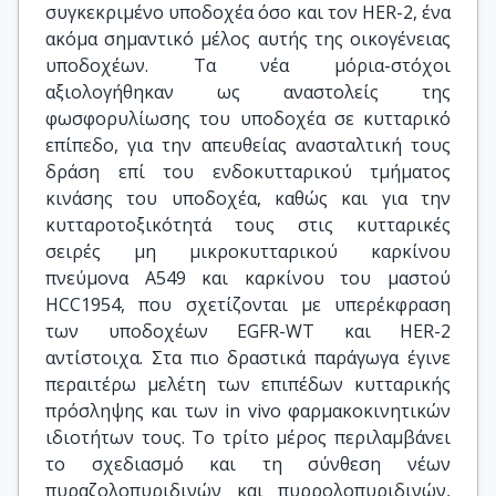
συγκεκριμένο υποδοχέα όσο και τον HER-2, ένα
ακόμα σημαντικό μέλος αυτής της οικογένειας
υποδοχέων. Τα νέα μόρια-στόχοι
αξιολογήθηκαν ως αναστολείς της
φωσφορυλίωσης του υποδοχέα σε κυτταρικό
επίπεδο, για την απευθείας ανασταλτική τους
δράση επί του ενδοκυτταρικού τμήματος
κινάσης του υποδοχέα, καθώς και για την
κυτταροτοξικότητά τους στις κυτταρικές
σειρές μη μικροκυτταρικού καρκίνου
πνεύμονα Α549 και καρκίνου του μαστού
HCC1954, που σχετίζονται με υπερέκφραση
των υποδοχέων EGFR-WT και HER-2
αντίστοιχα. Στα πιο δραστικά παράγωγα έγινε
περαιτέρω μελέτη των επιπέδων κυτταρικής
πρόσληψης και των in vivo φαρμακοκινητικών
ιδιοτήτων τους. Tο τρίτο μέρος περιλαμβάνει
το σχεδιασμό και τη σύνθεση νέων
πυραζολοπυριδινών και πυρρολοπυριδινών,