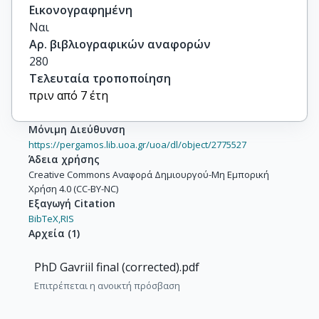
Εικονογραφημένη
Ναι
Αρ. βιβλιογραφικών αναφορών
280
Τελευταία τροποποίηση
πριν από 7 έτη
Μόνιμη Διεύθυνση
https://pergamos.lib.uoa.gr/uoa/dl/object/2775527
Άδεια χρήσης
Creative Commons Αναφορά Δημιουργού-Μη Εμπορική
Χρήση 4.0 (CC-BY-NC)
Εξαγωγή Citation
BibTeX,
RIS
Αρχεία
(
1
)
PhD Gavriil final (corrected).pdf
Επιτρέπεται η ανοικτή πρόσβαση