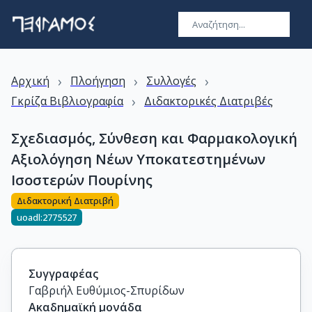
›
›
›
Αρχική
Πλοήγηση
Συλλογές
›
Γκρίζα Βιβλιογραφία
Διδακτορικές Διατριβές
Σχεδιασμός, Σύνθεση και Φαρμακολογική
Αξιολόγηση Νέων Υποκατεστημένων
Ισοστερών Πουρίνης
Διδακτορική Διατριβή
uoadl:2775527
Συγγραφέας
Γαβριήλ Ευθύμιος-Σπυρίδων
Ακαδημαϊκή μονάδα