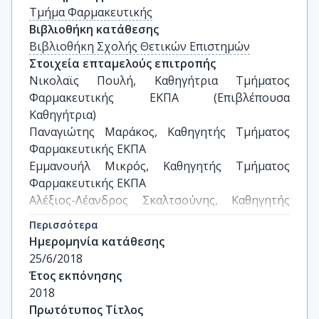
Τμήμα Φαρμακευτικής
Βιβλιοθήκη κατάθεσης
Βιβλιοθήκη Σχολής Θετικών Επιστημών
Στοιχεία επταμελούς επιτροπής
Νικολαϊς Πουλή, Καθηγήτρια Τμήματος 
Φαρμακευτικής ΕΚΠΑ (Επιβλέπουσα 
Καθηγήτρια)

Παναγιώτης Μαράκος, Καθηγητής Τμήματος 
Φαρμακευτικής ΕΚΠΑ

Εμμανουήλ Μικρός, Καθηγητής Τμήματος 
Φαρμακευτικής ΕΚΠΑ

Αλέξιος-Λέανδρος Σκαλτσούνης, Καθηγητής 
Τμήματος Φαρμακευτικής ΕΚΠΑ

Περισσότερα
Ανδρέας Τσοτίνης, Καθηγητής Τμήματος 
Ημερομηνία κατάθεσης
Φαρμακευτικής ΕΚΠΑ

25/6/2018
Ρωξάνη Τέντα, Επίκ. Καθηγήτρια Χαροκόπειου 
Έτος εκπόνησης
Πανεπιστημίου

2018
Κωνσταντίνος Ταμβακόπουλος, Ερευνητής Β’ 
Πρωτότυπος Τίτλος