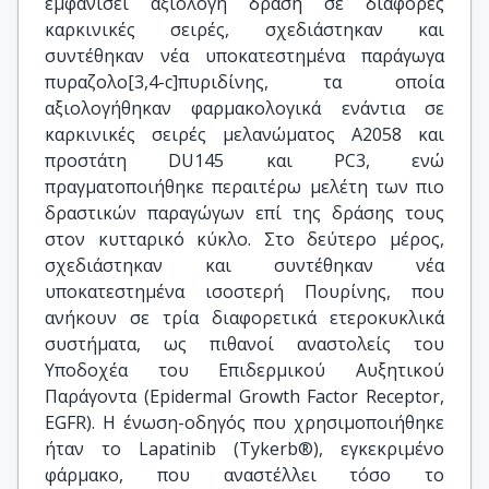
εμφανίσει αξιόλογη δράση σε διάφορες
καρκινικές σειρές, σχεδιάστηκαν και
συντέθηκαν νέα υποκατεστημένα παράγωγα
πυραζολο[3,4-c]πυριδίνης, τα οποία
αξιολογήθηκαν φαρμακολογικά ενάντια σε
καρκινικές σειρές μελανώματος A2058 και
προστάτη DU145 και PC3, ενώ
πραγματοποιήθηκε περαιτέρω μελέτη των πιο
δραστικών παραγώγων επί της δράσης τους
στον κυτταρικό κύκλο. Στο δεύτερο μέρος,
σχεδιάστηκαν και συντέθηκαν νέα
υποκατεστημένα ισοστερή Πουρίνης, που
ανήκουν σε τρία διαφορετικά ετεροκυκλικά
συστήματα, ως πιθανοί αναστολείς του
Υποδοχέα του Επιδερμικού Αυξητικού
Παράγοντα (Epidermal Growth Factor Receptor,
EGFR). Η ένωση-οδηγός που χρησιμοποιήθηκε
ήταν το Lapatinib (Tykerb®), εγκεκριμένο
φάρμακο, που αναστέλλει τόσο το