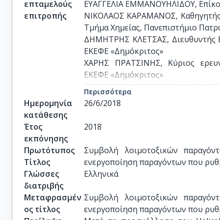
επταμελούς
ΕΥΑΓΓΕΛΙΑ ΕΜΜΑΝΟΥΗΛΙΔΟΥ, Επίκουρ
επιτροπής
ΝΙΚΟΛΑΟΣ ΚΑΡΑΜΑΝΟΣ, Καθηγητής Β
Τμήμα Χημείας, Πανεπιστήμιο Πατρ
ΔΗΜΗΤΡΗΣ ΚΛΕΤΣΑΣ, Διευθυντής Ερ
ΕΚΕΦΕ «Δημόκριτος»

ΧΑΡΗΣ ΠΡΑΤΣΙΝΗΣ, Κύριος ερευν
ΕΚΕΦΕ «Δημόκριτος»

ΠΑΝΑΓΟΥΛΑ ΚΟΛΛΙΑ, Αναπληρώτρι
Περισσότερα
Τμήμα Βιολογίας, ΕΚΠΑ

Ημερομηνία
26/6/2018
ΔΙΟΝΥΣΙΟΣ ΣΓΟΥΡΑΣ, Διευθυντής Ε
κατάθεσης
Ελληνικό Ινστιτούτο Παστέρ
Έτος
2018
εκπόνησης
Πρωτότυπος
Συμβολή λοιμοτοξικών παραγόντ
Τίτλος
ενεργοποίηση παραγόντων που ρυθμ
Γλώσσες
Ελληνικά
διατριβής
Μεταφρασμέν
Συμβολή λοιμοτοξικών παραγόντ
ος τίτλος
ενεργοποίηση παραγόντων που ρυθμ