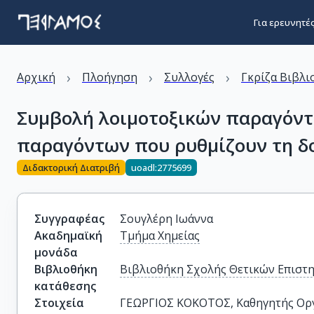
Για ερευνητέ
›
›
›
Αρχική
Πλοήγηση
Συλλογές
Γκρίζα Βιβλι
Συμβολή λοιμοτοξικών παραγόντ
παραγόντων που ρυθμίζουν τη δ
Διδακτορική Διατριβή
uoadl:2775699
Συγγραφέας
Σουγλέρη Ιωάννα
Ακαδημαϊκή
Τμήμα Χημείας
μονάδα
Βιβλιοθήκη
Βιβλιοθήκη Σχολής Θετικών Επιστ
κατάθεσης
Στοιχεία
ΓΕΩΡΓΙΟΣ ΚΟΚΟΤΟΣ, Καθηγητής Οργα