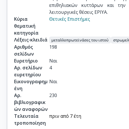
επιθηλιακών κυττάρων και την
λειτουργικές θέσεις EPIYA.
Κύρια
Θετικές Επιστήμες
θεματική
κατηγορία
Λέξεις-κλειδιά
μεταλλοπρωτεϊνάσες του ιστού
στρωμελ
Αριθμός
198
σελίδων
Ευρετήριο
Ναι
Αρ. σελίδων
4
ευρετηρίου
Εικονογραφημ
Ναι
ένη
Αρ.
230
βιβλιογραφικ
ών αναφορών
Τελευταία
πριν από 7 έτη
τροποποίηση