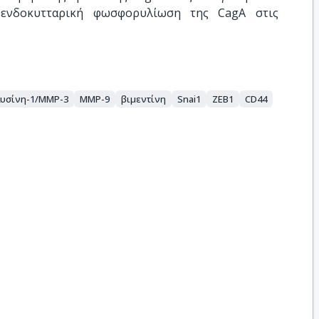
 ενδοκυτταρική φωσφορυλίωση της CagA στις
υσίνη-1/MMP-3
MMP-9
βιμεντίνη
Snai1
ZEB1
CD44