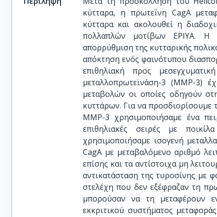
Περίληψη
Μετά τη προσκόλληση του Helicoba
κύτταρα, η πρωτεΐνη CagA μεταφ
κύτταρα και ακολουθεί η διαδοχ
πολλαπλών μοτίβων EPIYA. Η
απορρύθμιση της κυτταρικής πολικ
απόκτηση ενός φαινότυπου διασπορ
επιθηλιακή προς μεσεγχυματική
μεταλλοπρωτεϊνάση-3 (MMP-3) έχ
μεταβολών οι οποίες οδηγούν στ
κυττάρων. Για να προσδιορίσουμε 
MMP-3 χρησιμοποιήσαμε ένα πει
επιθηλιακές σειρές με ποικίλα
χρησιμοποιήσαμε ισογενή μεταλλα
CagA με μεταβαλόμενο αριθμό λε
επίσης και τα αντίστοιχα μη λειτ
αντικατάσταση της τυροσίνης με φ
στελέχη που δεν εξέφραζαν τη πρω
μπορούσαν να τη μεταφέρουν εν
εκκριτικού συστήματος μεταφοράς