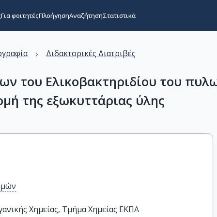
ς
Για φοιτητές
Πλοήγηση
Αναζήτηση
Στατιστικά
›
ογραφία
Διδακτορικές Διατριβές
ων του Ελικοβακτηριδίου του πυλ
ομή της εξωκυττάριας ύλης
ημών
νικής Χημείας, Τμήμα Χημείας ΕΚΠΑ
