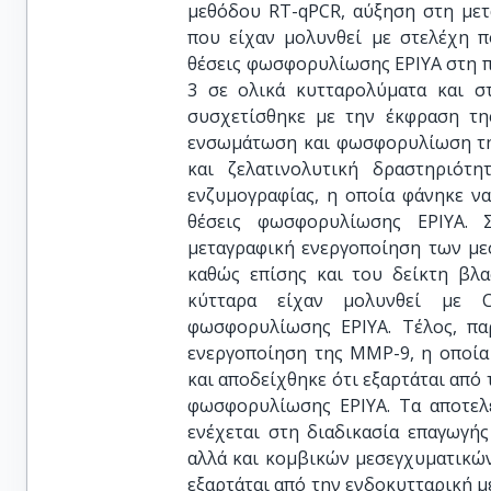
μεθόδου RT-qPCR, αύξηση στη μετ
που είχαν μολυνθεί με στελέχη π
θέσεις φωσφορυλίωσης EPIYA στη π
3 σε ολικά κυτταρολύματα και στ
συσχετίσθηκε με την έκφραση τη
ενσωμάτωση και φωσφορυλίωση της
και ζελατινολυτική δραστηριότ
ενζυμογραφίας, η οποία φάνηκε ν
θέσεις φωσφορυλίωσης EPIYA. Σ
μεταγραφική ενεργοποίηση των μεσ
καθώς επίσης και του δείκτη βλ
κύτταρα είχαν μολυνθεί με Ca
φωσφορυλίωσης EPIYA. Τέλος, πα
ενεργοποίηση της MMP-9, η οποία 
και αποδείχθηκε ότι εξαρτάται από
φωσφορυλίωσης EPIYA. Τα αποτελ
ενέχεται στη διαδικασία επαγωγή
αλλά και κομβικών μεσεγχυματικών
εξαρτάται από την ενδοκυτταρική 