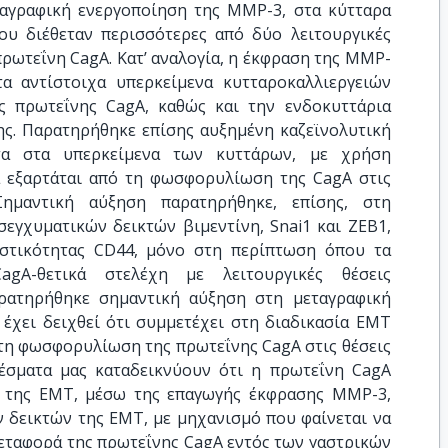
αγραφική ενεργοποίηση της MMP-3, στα κύτταρα
ου διέθεταν περισσότερες από δύο λειτουργικές
ρωτεΐνη CagA. Κατ’ αναλογία, η έκφραση της MMP-
α αντίστοιχα υπερκείμενα κυτταροκαλλιεργειών
ς πρωτεΐνης CagA, καθώς και την ενδοκυττάρια
. Παρατηρήθηκε επίσης αυξημένη καζεϊνολυτική
ητα στα υπερκείμενα των κυττάρων, με χρήση
α εξαρτάται από τη φωσφορυλίωση της CagA στις
ημαντική αύξηση παρατηρήθηκε, επίσης, στη
εγχυματικών δεικτών βιμεντίνη, Snai1 και ZEB1,
αστικότητας CD44, μόνο στη περίπτωση όπου τα
gA-θετικά στελέχη με λειτουργικές θέσεις
ρατηρήθηκε σημαντική αύξηση στη μεταγραφική
έχει δειχθεί ότι συμμετέχει στη διαδικασία ΕΜΤ
 τη φωσφορυλίωση της πρωτεΐνης CagA στις θέσεις
έσματα μας καταδεικνύουν ότι η πρωτεΐνη CagA
ς της ΕΜΤ, μέσω της επαγωγής έκφρασης MMP-3,
 δεικτών της EMT, με μηχανισμό που φαίνεται να
μεταφορά της πρωτεΐνης CagA εντός των γαστρικών