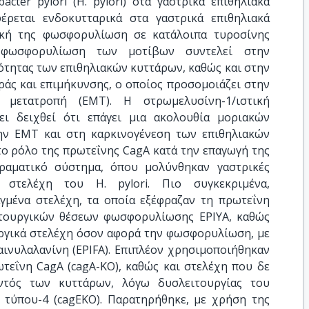
cter pylori (H. pylori) στα γαστρικά επιθηλιακά
έρεται ενδοκυτταρικά στα γαστρικά επιθηλιακά
ική της φωσφορυλίωση σε κατάλοιπα τυροσίνης
 φωσφορυλίωση των μοτίβων συντελεί στην
ότητας των επιθηλιακών κυττάρων, καθώς και στην
άς και επιμήκυνσης, ο οποίος προσομοιάζει στην
 μετατροπή (EMT). Η στρωμελυσίνη-1/ιστική
ει δειχθεί ότι επάγει μια ακολουθία μοριακών
ην EMT και στη καρκινογένεση των επιθηλιακών
το ρόλο της πρωτεΐνης CagA κατά την επαγωγή της
ραματικό σύστημα, όπου μολύνθηκαν γαστρικές
 στελέχη του H. pylori. Πιο συγκεκριμένα,
γμένα στελέχη, τα οποία εξέφραζαν τη πρωτεΐνη
ιτουργικών θέσεων φωσφορυλίωσης EPIYA, καθώς
ουργικά στελέχη όσον αφορά την φωσφορυλίωση, με
αινυλαλανίνη (EPIFA). Επιπλέον χρησιμοποιήθηκαν
τεΐνη CagA (cagA-KO), καθώς και στελέχη που δε
τός των κυττάρων, λόγω δυσλειτουργίας του
 τύπου-4 (cagEKO). Παρατηρήθηκε, με χρήση της