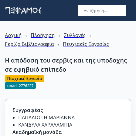
›
›
›
Αρχική
Πλοήγηση
Συλλογές
›
Γκρίζα Βιβλιογραφία
Πτυχιακές Εργασίες
Η απόδοση του σερβίς και της υποδοχής
σε εφηβικό επίπεδο
Πτυχιακή Εργασία
uoadl:2776237
Συγγραφέας
ΠΑΠΑΔΙΩΤΗ ΜΑΡΙΑΝΝΑ
ΚΑΝΔΥΛΑ ΧΑΡΑΛΑΜΠΙΑ
Ακαδημαϊκή μονάδα