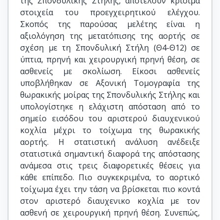
της Σπονδυλικής Στήλης, αποτελούν κρίσιμα
στοιχεία του προεγχειρητικού ελέγχου.
Σκοπός της παρούσας μελέτης είναι η
αξιολόγηση της μετατόπισης της αορτής σε
σχέση με τη Σπονδυλική Στήλη (Θ4-Θ12) σε
ύπτια, πρηνή και χειρουργική πρηνή θέση, σε
ασθενείς με σκολίωση. Είκοσι ασθενείς
υποβλήθηκαν σε Αξονική Τομογραφία της
θωρακικής μοίρας της Σπονδυλικής Στήλης και
υπολογίστηκε η ελάχιστη απόσταση από το
σημείο εισόδου του αριστερού διαυχενικού
κοχλία μέχρι το τοίχωµα της θωρακικής
αορτής. Η στατιστική ανάλυση ανέδειξε
στατιστικά σημαντική διαφορά της απόστασης
ανάμεσα στις τρεις διαφορετικές θέσεις για
κάθε επίπεδο. Πιο συγκεκριμένα, το αορτικό
τοίχωμα έχει την τάση να βρίσκεται πιο κοντά
στον αριστερό διαυχενικο κοχλία με τον
ασθενή σε χειρουργική πρηνή θέση. Συνεπώς,