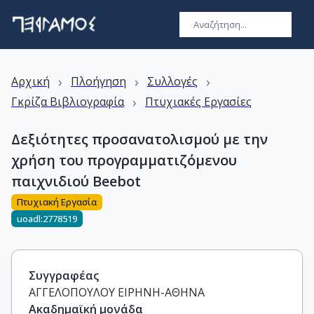
›
›
›
Αρχική
Πλοήγηση
Συλλογές
›
Γκρίζα Βιβλιογραφία
Πτυχιακές Εργασίες
Δεξιότητες προσανατολισμού με την
χρήση του προγραμματιζόμενου
παιχνιδιού Beebot
Πτυχιακή Εργασία
uoadl:2778519
Συγγραφέας
ΑΓΓΕΛΟΠΟΥΛΟΥ ΕΙΡΗΝΗ-ΑΘΗΝΑ
Ακαδημαϊκή μονάδα