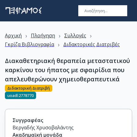
›
›
›
Αρχική
Πλοήγηση
Συλλογές
›
Γκρίζα Βιβλιογραφία
Διδακτορικές Διατριβές
Διακαθετηριακή θεραπεία μεταστατικού
καρκίνου του ήπατος με σφαιρίδια που
απελευθερώνουν χημειοθεραπευτικά
Διδακτορική Διατριβή
uoadl:2778770
Συγγραφέας
Βεργαδής Χρυσοβαλάντης
Ακαδημαϊκή μονάδα