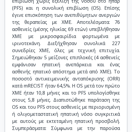
επιβίωση χωρίς εξέλιξη της νόσου στο ήπαρ
(PFS) και η συνολική επιβίωση (OS). Επίσης
έγινε επισκόπηση των ανεπιθύμητων ανεργιών
της θεραπείας με ΧΜΕ. Αποτελέσματα: 76
ασθενείς (μέσης ηλικίας 69 ετών) υπεβλήθησαν
XME με μικροσφαιρίδια φορτωμένα με
ιρινοτεκάνη. Διεξήχθησαν συνολικά 227
συνεδρίες XME, όλες με τεχνική επιτυχία.
Σημειώθηκαν 5 μείζονες επιπλοκές (4 ασθενείς
εμφάνισαν ηπατική ανεπάρκεια και ένας
ασθενής ηπατικό απόστημα μετά από ΧΜΕ). Το
ποσοστό αντικειμενικής ανταπόκρισης (ORR)
κατά mRECIST ήταν 64,5%. Η OS μετά τον πρώτο
ΧΜΕ ήταν 10,8 μήνες και το PFS υπολογίσθηκε
στους 5,8 μήνες. Διαπιστώθηκε παράταση της
OS και του PFS στους ασθενείς με περιορισμένη
ή ολιγομεταστατική ηπατική νόσο συγκριτικά
με αυτούς με εκτεταμένη ηπατική προσβολή.
Συμπεράσματα: Σύμφωνα με την παρούσα