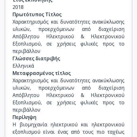
Σοφία Καλογεροπούλου, Καθηγήτρια, Τμήμα 
2018
Ηλεκτρολόγων και Ηλεκτρονικών Μηχανικών, 
Πρωτότυπος Τίτλος
Πανεπιστήμιο Δυτικής Αττικής

Χαρακτηρισμός και δυνατότητες ανακύκλωσης 
Χριστίνα Στουραΐτη, Επ. Καθηγήτρια, Τμήμα 
υλικών, προερχόμενων από διαχείριση 
Γεωλογίας και Γεωπεριβάλλοντος, Εθνικό και 
Απόβλητου Ηλεκτρικού & Ηλεκτρονικού 
Καποδιστριακό Πανεπιστήμιο Αθηνών

Εξοπλισμού, σε χρήσεις φιλικές προς το 
Ιωάννης Μήτσης, Επ. Καθηγητής, Τμήμα 
περιβάλλον
Γεωλογίας και Γεωπεριβάλλοντος, Εθνικό και 
Γλώσσες διατριβής
Καποδιστριακό Πανεπιστήμιο Αθηνών
Ελληνικά
Μεταφρασμένος τίτλος
Χαρακτηρισμός και δυνατότητες ανακύκλωσης 
υλικών, προερχόμενων από διαχείριση 
Απόβλητου Ηλεκτρικού & Ηλεκτρονικού 
Εξοπλισμού, σε χρήσεις φιλικές προς το 
περιβάλλον
Περίληψη
H βιομηχανία ηλεκτρικού και ηλεκτρονικού
εξοπλισμού είναι ένας από τους πιο ταχέως