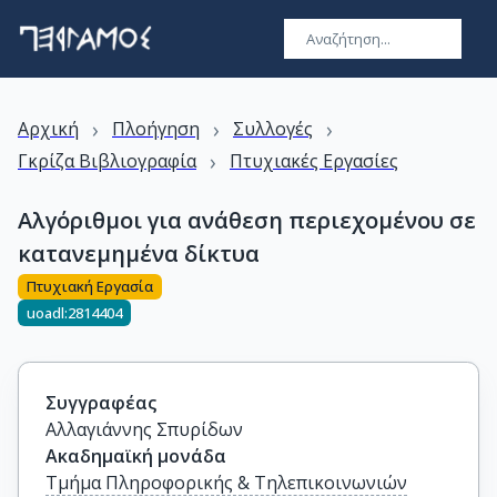
›
›
›
Αρχική
Πλοήγηση
Συλλογές
›
Γκρίζα Βιβλιογραφία
Πτυχιακές Εργασίες
Αλγόριθμοι για ανάθεση περιεχομένου σε
κατανεμημένα δίκτυα
Πτυχιακή Εργασία
uoadl:2814404
Συγγραφέας
Αλλαγιάννης Σπυρίδων
Ακαδημαϊκή μονάδα
Τμήμα Πληροφορικής & Τηλεπικοινωνιών