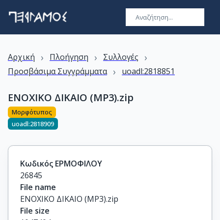
›
›
›
Αρχική
Πλοήγηση
Συλλογές
›
Προσβάσιμα Συγγράμματα
uoadl:2818851
ΕΝΟΧΙΚΟ ΔΙΚΑΙΟ (MP3).zip
Μορφότυπος
uoadl:2818909
Κωδικός ΕΡΜΟΦΙΛΟΥ
26845
File name
ΕΝΟΧΙΚΟ ΔΙΚΑΙΟ (MP3).zip
File size