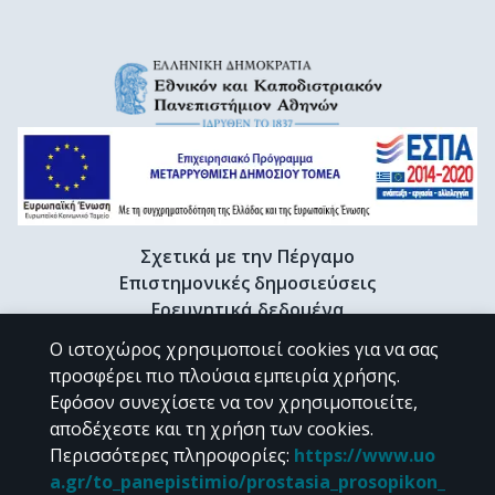
Σχετικά με την Πέργαμο
Επιστημονικές δημοσιεύσεις
Ερευνητικά δεδομένα
Διδακτορικές διατριβές & Γκρίζα βιβλιογραφία
Ο ιστοχώρος χρησιμοποιεί cookies για να σας
Προφίλ Ερευνητή
προσφέρει πιο πλούσια εμπειρία χρήσης.
Εφόσον συνεχίσετε να τον χρησιμοποιείτε,
αποδέχεστε και τη χρήση των cookies.
CC BY-NC 4.0
Περισσότερες πληροφορίες
:
https://www.uo
a.gr/to_panepistimio/prostasia_prosopikon_