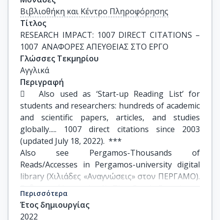
Βιβλιοθήκη και Κέντρο Πληροφόρησης
Τίτλος
RESEARCH IMPACT: 1007 DIRECT CITATIONS – 
1007  ΑΝΑΦΟΡΕΣ ΑΠΕΥΘΕΙΑΣ ΣΤΟ ΕΡΓΟ
Γλώσσες Τεκμηρίου
Αγγλικά
Περιγραφή
	Also used as ‘Start-up Reading List’ for 
students and researchers: hundreds of academic 
and scientific papers, articles, and studies 
globally..... 1007 direct citations since 2003 
(updated July 18, 2022).  ***

Also see Pergamos-Thousands of 
Reads/Accesses in Pergamos-university digital 
library (Χιλιάδες «Αναγνώσεις» στον ΠΕΡΓΑΜΟ). 
Ενδεικτικά/example: 1) The Greek Experience: 
Περισσότερα
Outstanding Women in the Social Space of Sport 
Έτος δημιουργίας
1,490  Αναγνώσεις/reads/accesses  
2022