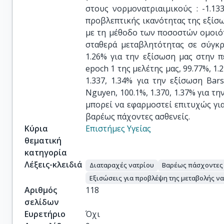
στους νορμονατριαιμικούς : -1.133±
προβλεπτικής ικανότητας της εξίσω
με τη μέθοδο των ποσοστών ομοιότ
σταθερά μεταβλητότητας σε σύγκρι
1.26% για την εξίσωση μας στην πε
epoch 1 της μελέτης μας, 99.77%, 1.
1.337, 1.34% για την εξίσωση Bars
Nguyen, 100.1%, 1.370, 1.37% για τ
μπορεί να εφαρμοστεί επιτυχώς γι
βαρέως πάχοντες ασθενείς.
Κύρια
Επιστήμες Υγείας
θεματική
κατηγορία
Λέξεις-κλειδιά
Διαταραχές νατρίου
Βαρέως πάσχοντες
Εξισώσεις για προβλέψη της μεταβολής ν
Αριθμός
118
σελίδων
Ευρετήριο
Όχι