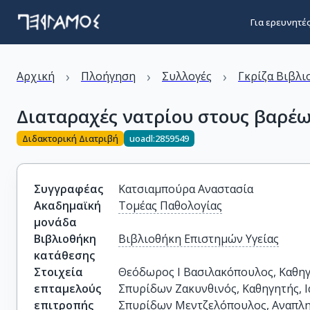
Για ερευνητέ
›
›
›
Αρχική
Πλοήγηση
Συλλογές
Γκρίζα Βιβλι
Διαταραχές νατρίου στους βαρέω
Διδακτορική Διατριβή
uoadl:2859549
Συγγραφέας
Κατσιαμπούρα Αναστασία
Ακαδημαϊκή
Τομέας Παθολογίας
μονάδα
Βιβλιοθήκη
Βιβλιοθήκη Επιστημών Υγείας
κατάθεσης
Στοιχεία
Θεόδωρος Ι Βασιλακόπουλος, Καθηγη
επταμελούς
Σπυρίδων Ζακυνθινός, Καθηγητής, Ι
επιτροπής
Σπυρίδων Μεντζελόπουλος, Αναπληρ