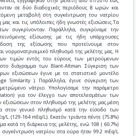
σθενείς εγγράφηκαν στην μελέτη από 01/2010 εως
ονταν σε δύο διαδοχικές περιόδους 8 ωρών και
πόμενη μεταβολή στη συγκέντρωση του νατρίου
 μας και τις υπόλοιπες ήδη γνωστές εξισώσεις.Τα
των συγκρίνονταν. Παράλληλα, συγκρίναμε την
τεινόμενης εξίσωσης με τις ήδη υπάρχουσες
όδοση της εξίσωσης που προτείνουμε στον
αι νορμονατριαιμικό πληθυσμό της μελέτης μας. Η
νων τιμών εντός του εύρους των μετρούμενων
στο διάγραμμα των Blant-Altman. Σύγκριση των
ρων εξισώσεων έγινε με το στατιστικό μοντέλο
ge Similarity ). Παράλληλα, έγινε σύγκριση των
μετρώμενο νάτριο. Υπολογίσαμε την παράμετρο
ariation) για τον έλεγχο των αποτελεσμάτων των
 εξισώσεων στον πληθυσμό της μελέτης μας.μέση
α στον γενικό πληθυσμό κατά την είσοδο των
/L (129-164 mEq/L). Εκατόν τριάντα πέντε (75.8%)
α κατά τη διάρκεια της μελέτης, ενώ 108 ( 60.7%)
η συγκέντρωση νατρίου στα ούρα ήταν 99.2 mEq/L