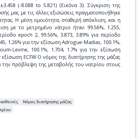
3.458 (-8.088 to 5.821) (Εικόνα 3). Σύγκριση της
σής μας με τις άλλες εξισώσεις πραγματοποιήθηκε
ητας. Η μέση ομοιότητα, σταθερή απόκλιση, και η
ση με το μετρημένο νάτριο ήταν: 99.56%, 1.255,
ρίοδο epoch 2, 99.56%, 3.873, 3.89% για περίοδο
245, 1.26% για την εξίσωση Adrogue-Madias, 100.1%,
oum-Levine, 100.1%, 1.704, 1.7% για την εξίσωση
ην εξίσωση ECFW Ο νόμος της διατήρησης της μάζας
α την πρόβλεψη της μεταβολής του νατρίου στους
 ασθενείς
Νόμος διατήρησης μάζας
ατρίου