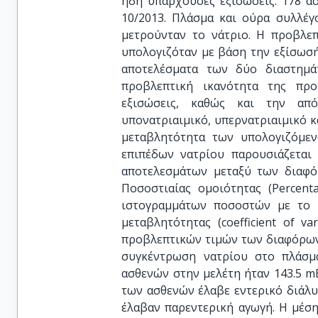
ήδη υπάρχουσες εξισώσεις. 178 α
10/2013. Πλάσμα και ούρα συλλέγ
μετρούνταν το νάτριο. Η προβλε
υπολογιζόταν με βάση την εξίσωσή
αποτελέσματα των δύο διαστημά
προβλεπτική ικανότητα της προ
εξισώσεις, καθώς και την απ
υπονατριαιμικό, υπερνατριαιμικό κ
μεταβλητότητα των υπολογιζόμε
επιπέδων νατρίου παρουσιάζεται 
αποτελεσμάτων μεταξύ των διαφό
Ποσοστιαίας ομοιότητας (Percenta
ιστογραμμάτων ποσοστών με το 
μεταβλητότητας (coefficient of v
προβλεπτικών τιμών των διαφόρων
συγκέντρωση νατρίου στο πλάσμ
ασθενών στην μελέτη ήταν 143.5 mEq
των ασθενών έλαβε εντερικό διάλυμ
έλαβαν παρεντερική αγωγή. Η μέσ