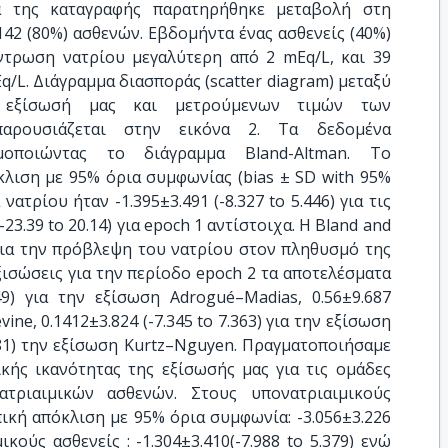
ια της καταγραφής παρατηρήθηκε μεταβολή στη
42 (80%) ασθενών. Εβδομήντα ένας ασθενείς (40%)
τρωση νατρίου μεγαλύτερη από 2 mEq/L, και 39
q/L. Διάγραμμα διασποράς (scatter diagram) μεταξύ
εξίσωσή μας και μετρούμενων τιμών των
αρουσιάζεται στην εικόνα 2. Τα δεδομένα
μοποιώντας το διάγραμμα Bland-Altman. Το
λιση με 95% όρια συμφωνίας (bias ± SD with 95%
 νατρίου ήταν -1.395±3.491 (-8.327 to 5.446) για τις
-23.39 to 20.14) για epoch 1 αντίστοιχα. Η Bland and
για την πρόβλεψη του νατρίου στον πληθυσμό της
ξισώσεις για την περίοδο epoch 2 τα αποτελέσματα
949) για την εξίσωση Adrogué–Madias, 0.56±9.687
vine, 0.1412±3.824 (-7.345 to 7.363) για την εξίσωση
.681) την εξίσωση Kurtz–Nguyen. Πραγματοποιήσαμε
κής ικανότητας της εξίσωσής μας για τις ομάδες
ατριαιμικών ασθενών. Στους υπονατριαιμικούς
ική απόκλιση με 95% όρια συμφωνία: -3.056±3.226
ικούς ασθενείς : -1.304±3.410(-7.988 to 5.379) ενώ