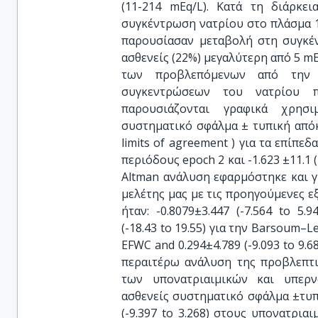
(11-214 mEq/L). Κατά τη διάρκε
συγκέντρωση νατρίου στο πλάσμα 1
παρουσίασαν μεταβολή στη συγκέν
ασθενείς (22%) μεγαλύτερη από 5 mE
των προβλεπόμενων από την 
συγκεντρώσεων του νατρίου π
παρουσιάζονται γραφικά χρησι
συστηματικό σφάλμα ± τυπική απόκ
limits of agreement ) για τα επίπεδα
περιόδους epoch 2 και -1.623 ±11.1 (
Altman ανάλυση εφαρμόστηκε και 
μελέτης μας με τις προηγούμενες ε
ήταν: -0.8079±3.447 (-7.564 to 5.
(-18.43 to 19.55) για την Barsoum–Le
EFWC and 0.294±4.789 (-9.093 to 9
περαιτέρω ανάλυση της προβλεπτι
των υπονατριαιμικών και υπερν
ασθενείς συστηματικό σφάλμα ±τυπ
(-9.397 to 3.268) στους υπονατριαιμ