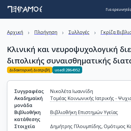
Για ερευνητέ
›
›
›
Αρχική
Πλοήγηση
Συλλογές
Γκρίζα Βιβλι
Κλινική και νευροψυχολογική διε
διπολικής συναισθηματικής δια
Διδακτορική Διατριβή
uoadl:2864952
Συγγραφέας
Νικολέτα Ιωαννίδη
Ακαδημαϊκή
Τομέας Κοινωνικής Ιατρικής - Ψυχι
μονάδα
Βιβλιοθήκη
Βιβλιοθήκη Επιστημών Υγείας
κατάθεσης
Στοιχεία
Δημήτρης Πλουμπίδης, Ομότιμος Κα