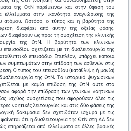
ώσες της ΘτΝ (νοητική και συναισθηματική) στην
μματα της ΘτΝ παρέμειναν και στην ύφεση του
α ελλείμματα στην ικανότητα αναγνώρισης της
υ ατόμου. Ωστόσο, ο τύπος και η βαρύτητα της
φεση διαφέρει από αυτήν της οξείας φάσης.
ίων διαφέρουν ως προς τη συσχέτιση της κλινικής
τουργία της ΘτΝ. Η βαρύτητα των κλινικών
 επεισοδίου σχετίζεται με τη δυσλειτουργία της
αταθλιπτικό επεισόδιο. Επιπλέον, υπάρχει κάποια
ικών συμπτωμάτων στην επίδοση των ασθενών στις
φεση. O τύπος του επεισοδίου (κατάθλιψη ή μανία)
η δυσλειτουργία της ΘτΝ. Το ιστορικό ψυχωσικών
ετίζεται με καμία επίδοση της ΘτΝ ούτε στο
Όσον αφορά την επίδραση των γενικών νοητικών
ίας ισχύος συσχετίσεις που αφορούσαν όλες τις
ερες νοητικές λειτουργίες και στις δύο φάσεις της
ογική δοκιμασία δεν σχετιζόταν ισχυρά με τις
 φαίνεται ότι η δυσλειτουργία της ΘτΝ στη ΔΔ δεν
ώς επηρεάζεται από ελλείμματα σε άλλες βασικές