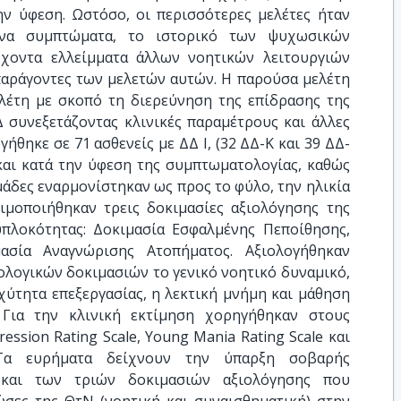
ην ύφεση. Ωστόσο, οι περισσότερες μελέτες ήταν
ενα συμπτώματα, το ιστορικό των ψυχωσικών
χοντα ελλείμματα άλλων νοητικών λειτουργιών
παράγοντες των μελετών αυτών. Η παρούσα μελέτη
λέτη με σκοπό τη διερεύνηση της επίδρασης της
 συνεξετάζοντας κλινικές παραμέτρους και άλλες
γήθηκε σε 71 ασθενείς με ΔΔ Ι, (32 ΔΔ-Κ και 39 ΔΔ-
 και κατά την ύφεση της συμπτωματολογίας, καθώς
ομάδες εναρμονίστηκαν ως προς το φύλο, την ηλικία
σιμοποιήθηκαν τρεις δοκιμασίες αξιολόγησης της
πλοκότητας: Δοκιμασία Εσφαλμένης Πεποίθησης,
μασία Αναγνώρισης Ατοπήματος. Αξιολογήθηκαν
λογικών δοκιμασιών το γενικό νοητικό δυναμικό,
χύτητα επεξεργασίας, η λεκτική μνήμη και μάθηση
. Για την κλινική εκτίμηση χορηγήθηκαν στους
ression Rating Scale, Young Mania Rating Scale και
e. Τα ευρήματα δείχνουν την ύπαρξη σοβαρής
και των τριών δοκιμασιών αξιολόγησης που