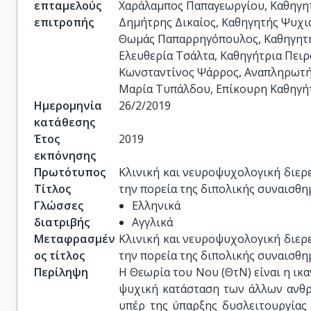
επταμελούς
Χαράλαμπος Παπαγεωργίου, Καθηγητή
επιτροπής
Δημήτρης Δικαίος, Καθηγητής Ψυχια
Θωμάς Παπαρρηγόπουλος, Καθηγητής
Ελευθερία Τσάλτα, Καθηγήτρια Πειρ
Κωνσταντίνος Ψάρρος, Αναπληρωτής
Μαρία Τυπάλδου, Επίκουρη Καθηγήτ
Ημερομηνία
26/2/2019
κατάθεσης
Έτος
2019
εκπόνησης
Πρωτότυπος
Κλινική και νευροψυχολογική διερε
Τίτλος
την πορεία της διπολικής συναισθη
Γλώσσες
Ελληνικά
διατριβής
Αγγλικά
Μεταφρασμέν
Κλινική και νευροψυχολογική διερε
ος τίτλος
την πορεία της διπολικής συναισθη
Περίληψη
Η Θεωρία του Νου (ΘτΝ) είναι η ικ
ψυχική κατάσταση των άλλων ανθρ
υπέρ της ύπαρξης δυσλειτουργίας