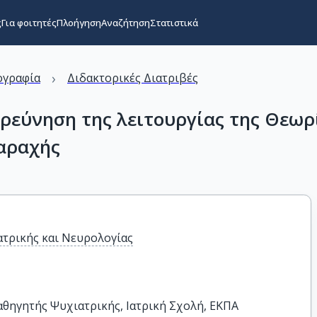
ς
Για φοιτητές
Πλοήγηση
Αναζήτηση
Στατιστικά
›
ογραφία
Διδακτορικές Διατριβές
ρεύνηση της λειτουργίας της Θεωρ
ταραχής
ατρικής και Νευρολογίας
θηγητής Ψυχιατρικής, Ιατρική Σχολή, ΕΚΠΑ
