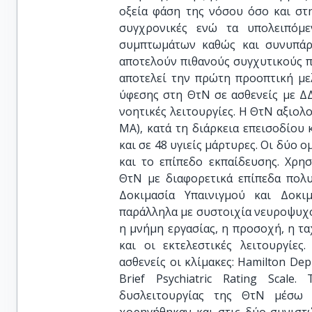
οξεία φάση της νόσου όσο και στ
συγχρονικές ενώ τα υπολειπόμ
συμπτωμάτων καθώς και συνυπάρ
αποτελούν πιθανούς συγχυτικούς 
αποτελεί την πρώτη προοπτική με
ύφεσης στη ΘτΝ σε ασθενείς με ΔΔ
νοητικές λειτουργίες. Η ΘτΝ αξιολο
ΜΑ), κατά τη διάρκεια επεισοδίου
και σε 48 υγιείς μάρτυρες. Οι δύο 
και το επίπεδο εκπαίδευσης. Χρη
ΘτΝ με διαφορετικά επίπεδα πολυ
Δοκιμασία Υπαινιγμού και Δοκι
παράλληλα με συστοιχία νευροψυχο
η μνήμη εργασίας, η προσοχή, η τα
και οι εκτελεστικές λειτουργίες
ασθενείς οι κλίμακες: Ηamilton Dep
Brief Psychiatric Rating Scal
δυσλειτουργίας της ΘτΝ μέσω 