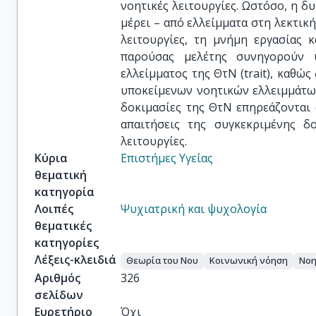
νοητικές λειτουργίες. Ωστόσο, η δ
μέρει – από ελλείμματα στη λεκτική
λειτουργίες, τη μνήμη εργασίας 
παρούσας μελέτης συνηγορούν 
ελλείμματος της ΘτΝ (trait), καθώ
υποκείμενων νοητικών ελλειμμάτων
δοκιμασίες της ΘτΝ επηρεάζονται 
απαιτήσεις της συγκεκριμένης δ
λειτουργίες.
Κύρια
Επιστήμες Υγείας
θεματική
κατηγορία
Λοιπές
Ψυχιατρική και ψυχολογία
θεματικές
κατηγορίες
Λέξεις-κλειδιά
Θεωρία του Nου
Κοινωνική νόηση
Νοη
Αριθμός
326
σελίδων
Ευρετήριο
Όχι