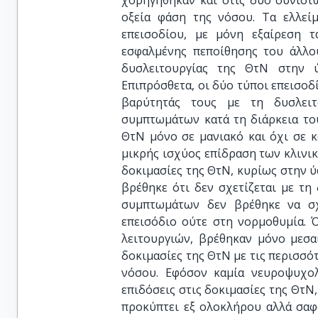
χορηγήθηκαν και στις δύο συνιστ
οξεία φάση της νόσου. Τα ελλεί
επεισοδίου, με μόνη εξαίρεση τ
εσφαλμένης πεποίθησης του άλλο
δυσλειτουργίας της ΘτΝ στην ύ
Επιπρόσθετα, οι δύο τύποι επεισοδ
βαρύτητάς τους με τη δυσλει
συμπτωμάτων κατά τη διάρκεια του
ΘτΝ μόνο σε μανιακό και όχι σε κ
μικρής ισχύος επίδραση των κλιν
δοκιμασίες της ΘτΝ, κυρίως στην ύ
βρέθηκε ότι δεν σχετίζεται με τ
συμπτωμάτων δεν βρέθηκε να σχ
επεισόδιο ούτε στη νορμοθυμία. 
λειτουργιών, βρέθηκαν μόνο μεσα
δοκιμασίες της ΘτΝ με τις περισσότ
νόσου. Εφόσον καμία νευροψυχολ
επιδόσεις στις δοκιμασίες της ΘτΝ,
προκύπτει εξ ολοκλήρου αλλά σαφ