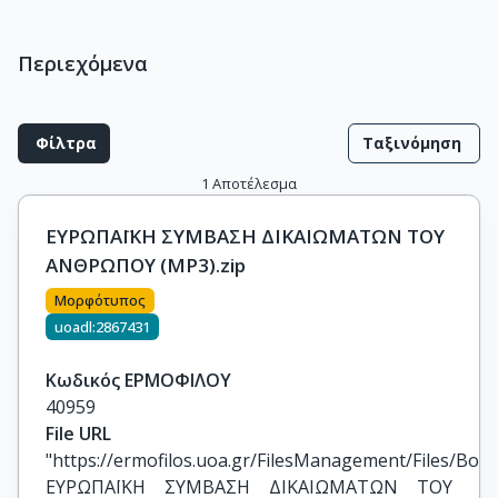
Περιεχόμενα
Φίλτρα
Ταξινόμηση
1
Αποτέλεσμα
ΕΥΡΩΠΑΪΚΗ ΣΥΜΒΑΣΗ ΔΙΚΑΙΩΜΑΤΩΝ ΤΟΥ
ΑΝΘΡΩΠΟΥ (MP3).zip
Μορφότυπος
uoadl:2867431
Κωδικός ΕΡΜΟΦΙΛΟΥ
40959
File URL
"https://ermofilos.uoa.gr/FilesManagement/Files/Boo
ΕΥΡΩΠΑΪΚΗ ΣΥΜΒΑΣΗ ΔΙΚΑΙΩΜΑΤΩΝ ΤΟΥ 