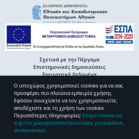
Σχετικά με την Πέργαμο
Επιστημονικές δημοσιεύσεις
Ερευνητικά δεδομένα
Διδακτορικές διατριβές & Γκρίζα βιβλιογραφία
Ο ιστοχώρος χρησιμοποιεί cookies για να σας
Προφίλ Ερευνητή
προσφέρει πιο πλούσια εμπειρία χρήσης.
Εφόσον συνεχίσετε να τον χρησιμοποιείτε,
αποδέχεστε και τη χρήση των cookies.
CC BY-NC 4.0
Περισσότερες πληροφορίες
:
https://www.uo
a.gr/to_panepistimio/prostasia_prosopikon_
Εκτός αν αναφέρεται διαφορετικά, το υλικό της "Περγάμου" διατίθεται
dedomenon/
υπό τους όρους της
CC BY-NC 4.0
άδειας Creative Commons
.