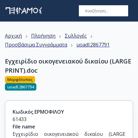
›
›
›
Αρχική
Πλοήγηση
Συλλογές
›
Προσβάσιμα Συγγράμματα
uoadl:2867791
Εγχειρίδιο οικογενειακού δικαίου (LARGE
PRINT).doc
Μορφότυπος
uoadl:2867794
Κωδικός ΕΡΜΟΦΙΛΟΥ
61433
File name
Εγχειρίδιο οικογενειακού δικαίου (LARGE 