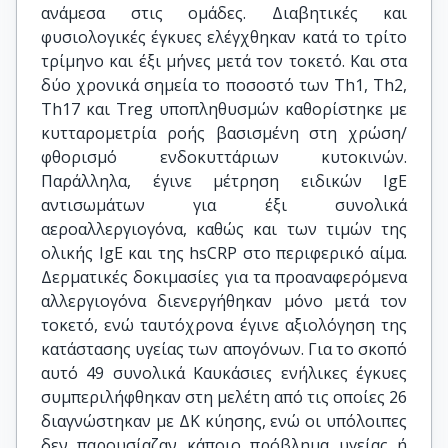
ανάμεσα στις ομάδες. Διαβητικές και
φυσιολογικές έγκυες ελέγχθηκαν κατά το τρίτο
τρίμηνο και έξι μήνες μετά τον τοκετό. Και στα
δύο χρονικά σημεία το ποσοστό των Th1, Th2,
Th17 και Treg υποπληθυσμών καθορίστηκε με
κυτταρομετρία ροής βασισμένη στη χρώση/
φθορισμό ενδοκυττάριων κυτοκινών.
Παράλληλα, έγινε μέτρηση ειδικών IgE
αντισωμάτων για έξι συνολικά
αεροαλλεργιογόνα, καθώς και των τιμών της
ολικής IgE και της hsCRP στο περιφερικό αίμα.
Δερματικές δοκιμασίες για τα προαναφερόμενα
αλλεργιογόνα διενεργήθηκαν μόνο μετά τον
τοκετό, ενώ ταυτόχρονα έγινε αξιολόγηση της
κατάστασης υγείας των απογόνων. Για το σκοπό
αυτό 49 συνολικά Καυκάσιες ενήλικες έγκυες
συμπεριλήφθηκαν στη μελέτη από τις οποίες 26
διαγνώστηκαν με ΔΚ κύησης, ενώ οι υπόλοιπες
δεν παρουσίαζαν κάποιο πρόβλημα υγείας ή