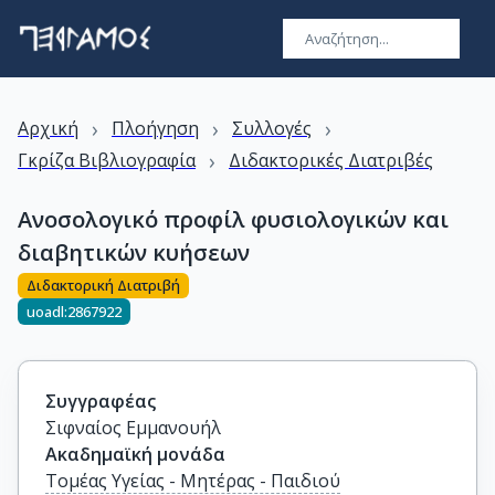
›
›
›
Αρχική
Πλοήγηση
Συλλογές
›
Γκρίζα Βιβλιογραφία
Διδακτορικές Διατριβές
Ανοσολογικό προφίλ φυσιολογικών και
διαβητικών κυήσεων
Διδακτορική Διατριβή
uoadl:2867922
Συγγραφέας
Σιφναίος Εμμανουήλ
Ακαδημαϊκή μονάδα
Τομέας Υγείας - Μητέρας - Παιδιού