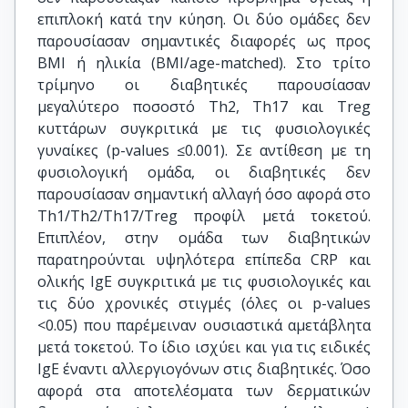
επιπλοκή κατά την κύηση. Οι δύο ομάδες δεν
παρουσίασαν σημαντικές διαφορές ως προς
BMI ή ηλικία (BMI/age-matched). Στο τρίτο
τρίμηνο οι διαβητικές παρουσίασαν
μεγαλύτερο ποσοστό Th2, Th17 και Treg
κυττάρων συγκριτικά με τις φυσιολογικές
γυναίκες (p-values ≤0.001). Σε αντίθεση με τη
φυσιολογική ομάδα, οι διαβητικές δεν
παρουσίασαν σημαντική αλλαγή όσο αφορά στο
Th1/Th2/Th17/Treg προφίλ μετά τοκετού.
Επιπλέον, στην ομάδα των διαβητικών
παρατηρούνται υψηλότερα επίπεδα CRP και
ολικής IgE συγκριτικά με τις φυσιολογικές και
τις δύο χρονικές στιγμές (όλες οι p-values
<0.05) που παρέμειναν ουσιαστικά αμετάβλητα
μετά τοκετού. Το ίδιο ισχύει και για τις ειδικές
IgE έναντι αλλεργιογόνων στις διαβητικές. Όσο
αφορά στα αποτελέσματα των δερματικών