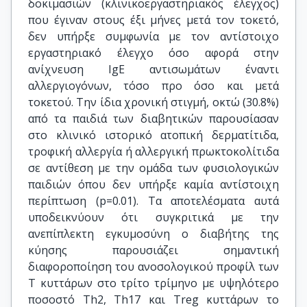
δοκιμασιών (κλινικοεργαστηριακός έλεγχος)
που έγιναν στους έξι μήνες μετά τον τοκετό,
δεν υπήρξε συμφωνία με τον αντίστοιχο
εργαστηριακό έλεγχο όσο αφορά στην
ανίχνευση IgE αντισωμάτων έναντι
αλλεργιογόνων, τόσο προ όσο και μετά
τοκετού. Την ίδια χρονική στιγμή, οκτώ (30.8%)
από τα παιδιά των διαβητικών παρουσίασαν
στο κλινικό ιστορικό ατοπική δερματίτιδα,
τροφική αλλεργία ή αλλεργική πρωκτοκολίτιδα
σε αντίθεση με την ομάδα των φυσιολογικών
παιδιών όπου δεν υπήρξε καμία αντίστοιχη
περίπτωση (p=0.01). Τα αποτελέσματα αυτά
υποδεικνύουν ότι συγκριτικά με την
ανεπίπλεκτη εγκυμοσύνη ο διαβήτης της
κύησης παρουσιάζει σημαντική
διαφοροποίηση του ανοσολογικού προφίλ των
Τ κυττάρων στο τρίτο τρίμηνο με υψηλότερο
ποσοστό Th2, Th17 και Treg κυττάρων το