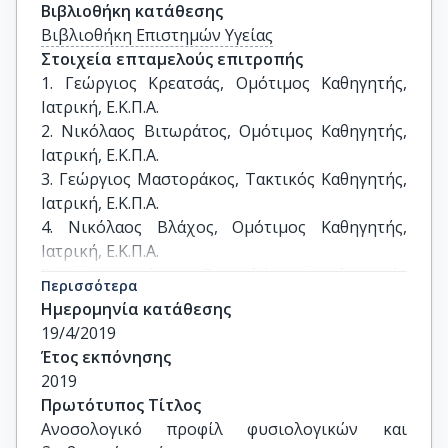
Βιβλιοθήκη κατάθεσης
Βιβλιοθήκη Επιστημών Υγείας
Στοιχεία επταμελούς επιτροπής
1. Γεώργιος Κρεατσάς, Ομότιμος Καθηγητής, 
Ιατρική, Ε.Κ.Π.Α.

2. Νικόλαος Βιτωράτος, Ομότιμος Καθηγητής, 
Ιατρική, Ε.Κ.Π.Α.

3. Γεώργιος Μαστοράκος, Τακτικός Καθηγητής, 
Ιατρική, Ε.Κ.Π.Α.

4. Νικόλαος Βλάχος, Ομότιμος Καθηγητής, 
Ιατρική, Ε.Κ.Π.Α.

5. Κωνσταντίνος Πανουλής, Αναπληρωτής 
Περισσότερα
Καθηγητής, Ιατρική, Ε.Κ.Π.Α.

Ημερομηνία κατάθεσης
6. Δημήτριος Ρίζος, Αναπληρωτής Καθηγητής, 
19/4/2019
Ιατρική, Ε.Κ.Π.Α.

Έτος εκπόνησης
7. Μακάριος Ελευθεριάδης, Επίκουρος 
2019
Καθηγητής, Ιατρική, Ε.Κ.Π.Α.
Πρωτότυπος Τίτλος
Ανοσολογικό προφίλ φυσιολογικών και 