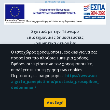
Σχετικά με την Πέργαμο
Επιστημονικές δημοσιεύσεις
Ερευνητικά δεδομένα
Διδακτορικές διατριβές & Γκρίζα βιβλιογραφία
Ο ιστοχώρος χρησιμοποιεί cookies για να σας
Προφίλ Ερευνητή
προσφέρει πιο πλούσια εμπειρία χρήσης.
Εφόσον συνεχίσετε να τον χρησιμοποιείτε,
αποδέχεστε και τη χρήση των cookies.
CC BY-NC 4.0
Περισσότερες πληροφορίες
:
https://www.uo
a.gr/to_panepistimio/prostasia_prosopikon_
Εκτός αν αναφέρεται διαφορετικά, το υλικό της "Περγάμου" διατίθεται
dedomenon/
υπό τους όρους της
CC BY-NC 4.0
άδειας Creative Commons
.
Powered by
Αποδοχή