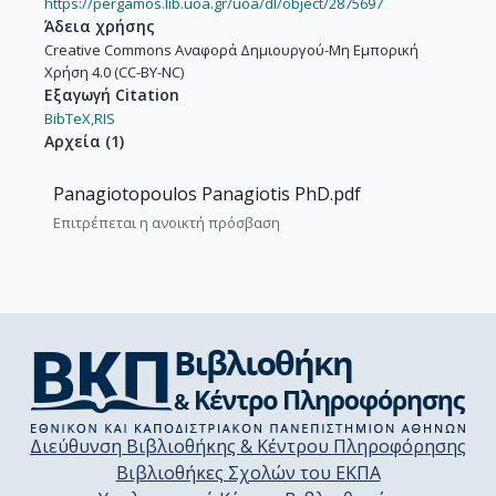
https://pergamos.lib.uoa.gr/uoa/dl/object/2875697
Άδεια χρήσης
Creative Commons Αναφορά Δημιουργού-Μη Εμπορική
Χρήση 4.0 (CC-BY-NC)
Εξαγωγή Citation
BibTeX,
RIS
Αρχεία
(
1
)
Panagiotopoulos Panagiotis PhD.pdf
Επιτρέπεται η ανοικτή πρόσβαση
Διεύθυνση Βιβλιοθήκης & Κέντρου Πληροφόρησης
Βιβλιοθήκες Σχολών του ΕΚΠΑ