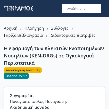
›
›
›
Αρχική
Πλοήγηση
Συλλογές
›
Γκρίζα Βιβλιογραφία
Διδακτορικές Διατριβές
Η εφαρμογή των Κλειστών Ενοποιημένων
Νοσηλίων (KEN-DRGs) σε Ογκολογικά
Περιστατικά
Διδακτορική Διατριβή
uoadl:2875697
Συγγραφέας
Παναγιωτόπουλος Παναγιώτης
Ακαδημαϊκή μονάδα