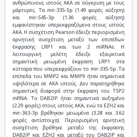
ανθρώπινους ιστούς ΑΚΑ σε σύγκριση με τους
μάρτυρες. Τα mir-335-5p (1.49 φορές αύξηση)
και mir-545-3p (1.36 φορές αύξηση)
εμφανίστηκαν υπερεκφραζόμενα στους ιστούς
ΑΚΑ. Η συσχέτιση Pearson έδειξε περιορισμένη
αρνητική συσχέτιση μεταξύ των επιπέδων
έκφρασης LRP1 και των 2 miRNAs. Η
λειτουργική μελέτη έδειξε εξαιρετικά
σημαντική μειωμένη έκφραση LRP1 στα
κύτταρα που υπερεκφράζουν το mir-335-5p. Τα
επίπεδα του MMP2 και MMP9 ήταν σημαντικά
υψηλότερα σε ΑΚΑ ιστούς. Δεν παρατηρήθηκε
σημαντική διαφορά στην έκφραση του TSP2
mRNA. Το DAB2IP ήταν σημαντικά αυξημένο
(2.29 φορές) στους ιστούς ΑΚΑ, ενώ τα EZH2 και
mir-363-3p βρέθηκαν μειωμένα (3.28 και 3.62
φορές αντίστοιχα). Περιορισμένη αρνητική
συσχέτιση βρέθηκε μεταξύ της έκφρασης
DAB2IP και EZH2 και μεταξύ του DAB2IP και