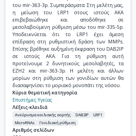
του mir-363-3p. Συμπεράσματα: Στη μελέτη μας,
η μείωση του LRP1 στους ιστούς ΑΚΑ
επιβεβαιώθηκε και αποδόθηκε σε
μεσολαβούμενη ρύθμιση μέσω του mir-335-5p.
Υποδεικνύεται ότι το LRP1 έχει άμεση
επίδραση στη ρυθμιστική δράση των ΜΜPs.
Επίσης βρέθηκε αυξημένη έκφραση του DAB2IP
σε ιστούς ΑΚΑ. Για τη ρύθμιση αυτή
προτείνουμε 2 δυνητικούς μεσολαβητές, τα
EZH2 και mir-363-3p. Η μελέτη και άλλων
μορίων στη ρύθμιση των γονιδίων αυτών θα
διασαφηνίσει το μοριακό μονοπάτι της νόσου.
Κύρια θεματική κατηγορία
Επιστήμες Υγείας
Λέξεις-κλειδιά
Ανεύρυσμα κοιλιακής αορτής
DAB2IP
LRP1
MicroRNAs
Γονιδιακή ρύθμιση
Αριθμός σελίδων