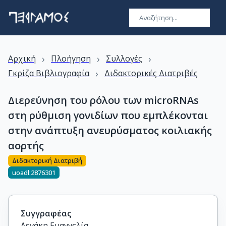
›
›
›
Αρχική
Πλοήγηση
Συλλογές
›
Γκρίζα Βιβλιογραφία
Διδακτορικές Διατριβές
Διερεύνηση του ρόλου των microRNAs
στη ρύθμιση γονιδίων που εμπλέκονται
στην ανάπτυξη ανευρύσματος κοιλιακής
αορτής
Διδακτορική Διατριβή
uoadl:2876301
Συγγραφέας
Λεγάκη Ευαγγελία