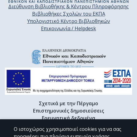
Διεύθυνση Βιβλιοθήκης & Κέντρου Πληροφόρησης
Βιβλιοθήκες Σχολών του ΕΚΠΑ
Υπολογιστικό Κέντρο Βιβλιοθηκών
Επικοινωνία / Helpdesk
Σχετικά με την Πέργαμο
Επιστημονικές δημοσιεύσεις
Ερευνητικά δεδομένα
Διδακτορικές διατριβές & Γκρίζα βιβλιογραφία
Ο ιστοχώρος χρησιμοποιεί cookies για να σας
Προφίλ Ερευνητή
προσφέρει πιο πλούσια εμπειρία χρήσης.