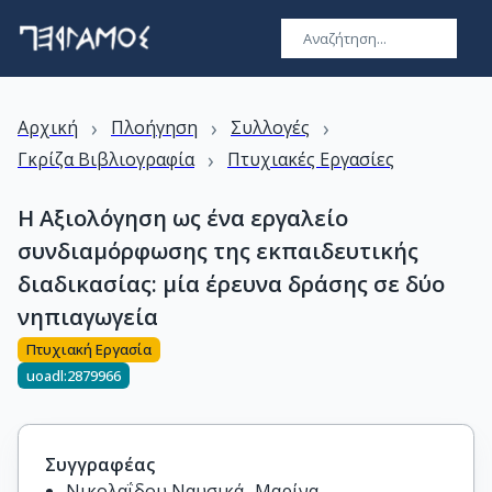
›
›
›
Αρχική
Πλοήγηση
Συλλογές
›
Γκρίζα Βιβλιογραφία
Πτυχιακές Εργασίες
Η Αξιολόγηση ως ένα εργαλείο
συνδιαμόρφωσης της εκπαιδευτικής
διαδικασίας: μία έρευνα δράσης σε δύο
νηπιαγωγεία
Πτυχιακή Εργασία
uoadl:2879966
Συγγραφέας
Νικολαΐδου Ναυσικά- Μαρίνα