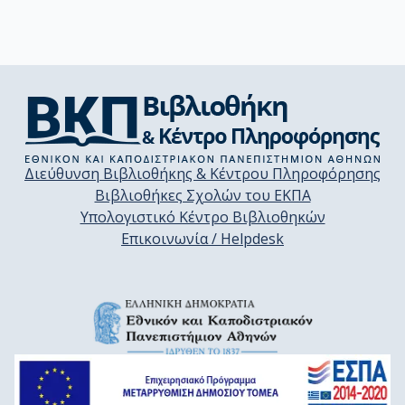
Διεύθυνση Βιβλιοθήκης & Κέντρου Πληροφόρησης
Βιβλιοθήκες Σχολών του ΕΚΠΑ
Υπολογιστικό Κέντρο Βιβλιοθηκών
Επικοινωνία / Helpdesk