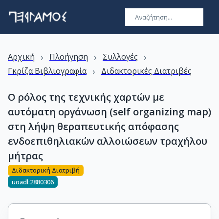
›
›
›
Αρχική
Πλοήγηση
Συλλογές
›
Γκρίζα Βιβλιογραφία
Διδακτορικές Διατριβές
Ο ρόλος της τεχνικής χαρτών με
αυτόματη οργάνωση (self organizing map)
στη λήψη θεραπευτικής απόφασης
ενδοεπιθηλιακών αλλοιώσεων τραχήλου
μήτρας
Διδακτορική Διατριβή
uoadl:2880306