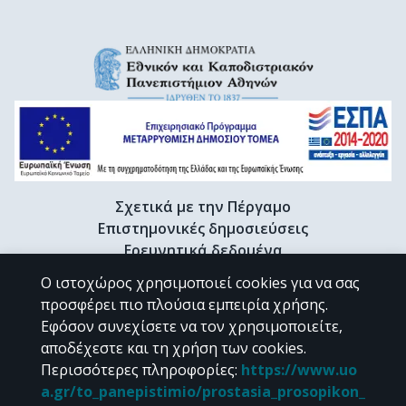
Σχετικά με την Πέργαμο
Επιστημονικές δημοσιεύσεις
Ερευνητικά δεδομένα
Διδακτορικές διατριβές & Γκρίζα βιβλιογραφία
Ο ιστοχώρος χρησιμοποιεί cookies για να σας
Προφίλ Ερευνητή
προσφέρει πιο πλούσια εμπειρία χρήσης.
Εφόσον συνεχίσετε να τον χρησιμοποιείτε,
αποδέχεστε και τη χρήση των cookies.
CC BY-NC 4.0
Περισσότερες πληροφορίες
:
https://www.uo
a.gr/to_panepistimio/prostasia_prosopikon_
Εκτός αν αναφέρεται διαφορετικά, το υλικό της "Περγάμου" διατίθεται