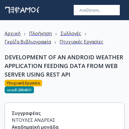
›
›
›
Αρχική
Πλοήγηση
Συλλογές
›
Γκρίζα Βιβλιογραφία
Πτυχιακές Εργασίες
DEVELOPMENT OF AN ANDROID WEATHER
APPLICATION FEEDING DATA FROM WEB
SERVER USING REST API
Πτυχιακή Εργασία
uoadl:2884831
Συγγραφέας
ΝΤΟΥΛΕΣ ΑΝΔΡΕΑΣ
Ακαδημαϊκή μονάδα