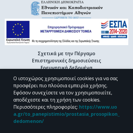
Σχετικά με την Πέργαμο
Επιστημονικές δημοσιεύσεις
Ερευνητικά δεδομένα
Διδακτορικές διατριβές & Γκρίζα βιβλιογραφία
Ο ιστοχώρος χρησιμοποιεί cookies για να σας
Προφίλ Ερευνητή
προσφέρει πιο πλούσια εμπειρία χρήσης.
Εφόσον συνεχίσετε να τον χρησιμοποιείτε,
αποδέχεστε και τη χρήση των cookies.
CC BY-NC 4.0
Περισσότερες πληροφορίες
:
https://www.uo
a.gr/to_panepistimio/prostasia_prosopikon_
Εκτός αν αναφέρεται διαφορετικά, το υλικό της "Περγάμου" διατίθεται
dedomenon/
υπό τους όρους της
CC BY-NC 4.0
άδειας Creative Commons
.