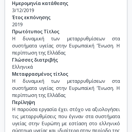
Χαράλαμπος Οικονόμου, Καθηγητής, Τμήμα 
Ημερομηνία κατάθεσης
Κοινωνιολογίας,  Πάντειο Πανεπιστήμιο.

3/12/2019
Παναγιώτης Πρεζεράκος, Καθηγητής, Τμήμα 
Έτος εκπόνησης
Νοσηλευτικής, Πανεπιστήμιο Πελοποννήσου.

2019
Μαρία Ηλιάνα Πραβίτα, Λέκτορας, Τμήμα 
Πρωτότυπος Τίτλος
Πολιτικής Επιστήμης και Δημόσιας Διοίκησης, 
H δυναμική των μεταρρυθμίσεων στα 
ΕΚΠΑ.

συστήματα υγείας στην Ευρωπαϊκή 'Ένωση. Η 
Γεώργιος Πιερράκος, Καθηγητής,  Τμήμα 
περίπτωση της Ελλάδας
Διοίκησης Επιχειρήσεων, ΠΑΔΑ.
Γλώσσες διατριβής
Ελληνικά
Μεταφρασμένος τίτλος
H δυναμική των μεταρρυθμίσεων στα 
συστήματα υγείας στην Ευρωπαϊκή 'Ένωση. Η 
περίπτωση της Ελλάδας
Περίληψη
Η παρούσα εργασία έχει στόχο να αξιολογήσει
τις μεταρρυθμίσεις που έγιναν στα συστήματα
υγείας στην Ευρώπη με εστίαση στο ελληνικό
σύστημα υγείας και ιδιαίτερα στην περίοδο της