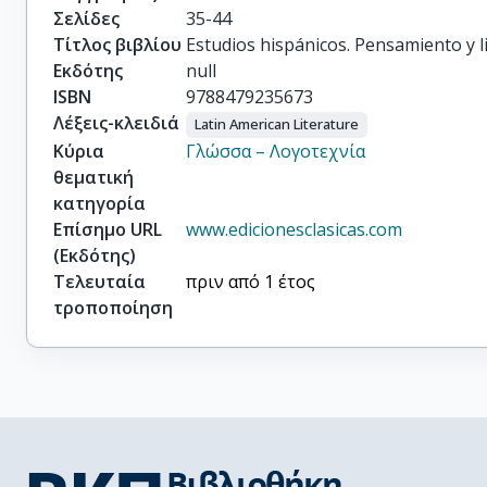
Σελίδες
35-44
Τίτλος βιβλίου
Estudios hispánicos. Pensamiento y l
Εκδότης
null
ISBN
9788479235673
Λέξεις-κλειδιά
Latin American Literature
Κύρια
Γλώσσα – Λογοτεχνία
θεματική
κατηγορία
Επίσημο URL
www.edicionesclasicas.com
(Εκδότης)
Τελευταία
πριν από 1 έτος
τροποποίηση