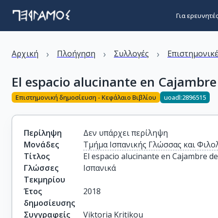
Για ερευνητέ
›
›
›
Αρχική
Πλοήγηση
Συλλογές
Επιστημονικέ
El espacio alucinante en Cajamb
Επιστημονική δημοσίευση - Κεφάλαιο Βιβλίου
uoadl:2896515
Περίληψη
Δεν υπάρχει περίληψη
Μονάδες
Τμήμα Ισπανικής Γλώσσας και Φιλο
Τίτλος
El espacio alucinante en Cajambre 
Γλώσσες
Ισπανικά
Τεκμηρίου
Έτος
2018
δημοσίευσης
Συγγραφείς
Viktoria Kritikou