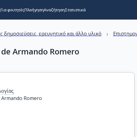
ς
Για φοιτητές
Πλοήγηση
Αναζήτηση
Στατιστικά
›
ς δημοσιεύσεις, ερευνητικό και άλλο υλικό
Επιστημον
re de Armando Romero
λογίας
de Armando Romero