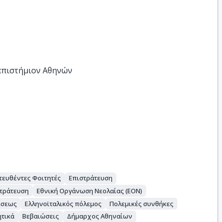
νεπιστήμιον Αθηνών
τευθέντες Φοιτητές
Επιστράτευση
στράτευση
Εθνική Οργάνωση Νεολαίας (ΕΟΝ)
ήσεως
Ελληνοϊταλικός πόλεμος
Πολεμικές συνθήκες
ητικά
Βεβαιώσεις
Δήμαρχος Αθηναίων