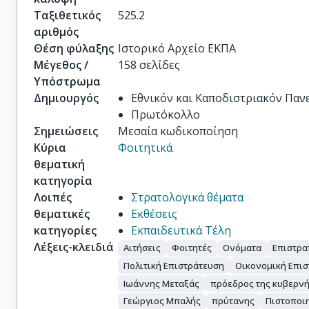
Ταξιθετικός
525.2
αριθμός
Θέση φύλαξης
Ιστορικό Αρχείο ΕΚΠΑ
Μέγεθος /
158 σελίδες
Υπόστρωμα
Δημιουργός
Εθνικόν και Καποδιστριακόν Πα
Πρωτόκολλο
Σημειώσεις
Μεσαία κωδικοποίηση
Κύρια
Φοιτητικά
θεματική
κατηγορία
Λοιπές
Στρατολογικά θέματα
θεματικές
Εκθέσεις
κατηγορίες
Εκπαιδευτικά Τέλη
Λέξεις-κλειδιά
Αιτήσεις
Φοιτητές
Ονόματα
Επιστρα
Πολιτική Επιστράτευση
Οικονομική Επι
Ιωάννης Μεταξάς
πρόεδρος της κυβερν
Γεώργιος Μπαλής
πρύτανης
Πιστοποι