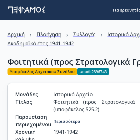
Για ερευνητέ
›
›
›
Αρχική
Πλοήγηση
Συλλογές
Ιστορικό Αρχ
Ακαδημαϊκό έτος 1941-1942
Φοιτητικά (προς Στρατολογικά Γρα
Υποφάκελος Αρχειακού Συνόλου
uoadl:2896743
Μονάδες
Ιστορικό Αρχείο
Τίτλος
Φοιτητικά (προς Στρατολογικά Γρ
(υποφάκελος 525.2)
Παρουσίαση
Περισσότερα
περιεχομένου
Χρονική
1941-1942
κάλυψη