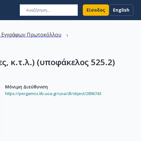
Είσοδος
English
›
ν Εγγράφων Πρωτοκόλλου
, κ.τ.λ.) (υποφάκελος 525.2)
Μόνιμη Διεύθυνση
https://pergamos.lib.uoa.gr/uoa/dl/object/2896743