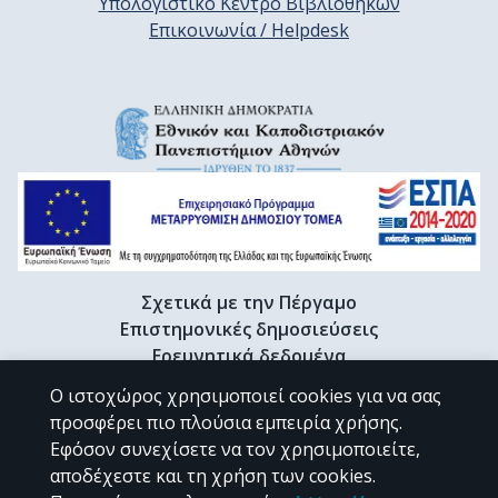
Υπολογιστικό Κέντρο Βιβλιοθηκών
Επικοινωνία / Helpdesk
Σχετικά με την Πέργαμο
Επιστημονικές δημοσιεύσεις
Ερευνητικά δεδομένα
Διδακτορικές διατριβές & Γκρίζα βιβλιογραφία
Ο ιστοχώρος χρησιμοποιεί cookies για να σας
Προφίλ Ερευνητή
προσφέρει πιο πλούσια εμπειρία χρήσης.
Εφόσον συνεχίσετε να τον χρησιμοποιείτε,
αποδέχεστε και τη χρήση των cookies.
CC BY-NC 4.0