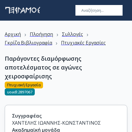
›
›
›
Αρχική
Πλοήγηση
Συλλογές
›
Γκρίζα Βιβλιογραφία
Πτυχιακές Εργασίες
Παράγοντες διαμόρφωσης
αποτελέσματος σε αγώνες
χειροσφαίρισης
Πτυχιακή Εργασία
uoadl:2897067
Συγγραφέας
ΧΑΝΤΕΛΗΣ ΙΩΑΝΝΗΣ-ΚΩΝΣΤΑΝΤΙΝΟΣ
Ακαδημαϊκή μονάδα