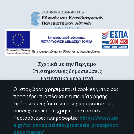
Σχετικά με την Πέργαμο
Επιστημονικές δημοσιεύσεις
Ερευνητικά δεδομένα
Διδακτορικές διατριβές & Γκρίζα βιβλιογραφία
Ο ιστοχώρος χρησιμοποιεί cookies για να σας
Προφίλ Ερευνητή
προσφέρει πιο πλούσια εμπειρία χρήσης.
Εφόσον συνεχίσετε να τον χρησιμοποιείτε,
αποδέχεστε και τη χρήση των cookies.
CC BY-NC 4.0
Περισσότερες πληροφορίες
:
https://www.uo
a.gr/to_panepistimio/prostasia_prosopikon_
Εκτός αν αναφέρεται διαφορετικά, το υλικό της "Περγάμου" διατίθεται
dedomenon/