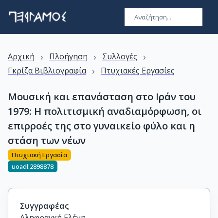
›
›
›
Αρχική
Πλοήγηση
Συλλογές
›
Γκρίζα Βιβλιογραφία
Πτυχιακές Εργασίες
Μουσική και επανάσταση στο Ιράν του
1979: Η πολιτισμική αναδιαμόρφωση, οι
επιρροές της στο γυναικείο φύλο και η
στάση των νέων
Πτυχιακή Εργασία
uoadl:2898878
Συγγραφέας
Αληφραγκή Ελένη