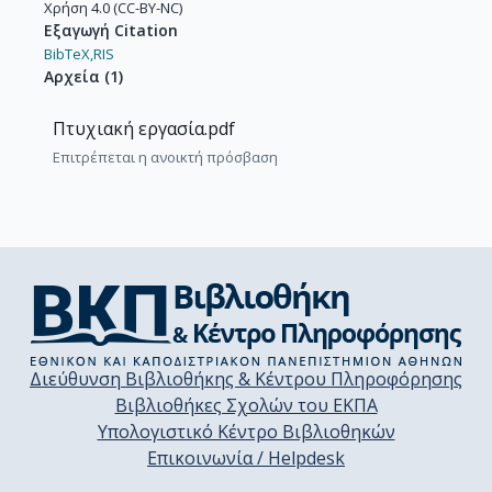
Χρήση 4.0 (CC-BY-NC)
Εξαγωγή Citation
BibTeX,
RIS
Αρχεία
(
1
)
Πτυχιακή εργασία.pdf
Επιτρέπεται η ανοικτή πρόσβαση
Διεύθυνση Βιβλιοθήκης & Κέντρου Πληροφόρησης
Βιβλιοθήκες Σχολών του ΕΚΠΑ
Υπολογιστικό Κέντρο Βιβλιοθηκών
Επικοινωνία / Helpdesk