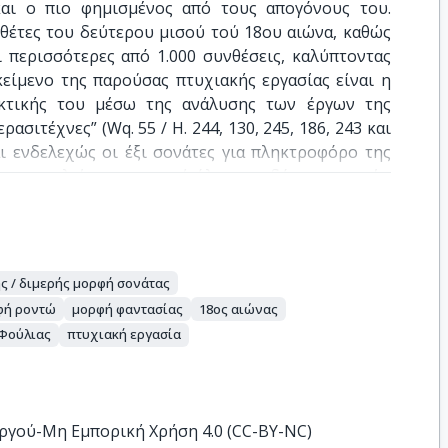
αι ο πιο φημισμένος από τους απογόνους του. 
θέτες του δεύτερου μισού τού 18ου αιώνα, καθώς 
 περισσότερες από 1.000 συνθέσεις, καλύπτοντας 
είμενο της παρούσας πτυχιακής εργασίας είναι η 
κτικής του μέσω της ανάλυσης των έργων της 
σιτέχνες” (Wq. 55 / H. 244, 130, 245, 186, 243 και 
αι ενδελεχώς οι έξι σονάτες για πληκτροφόρο της 
ων αποτελεί η κατασκευή όλων σχεδόν των μερών 
της μορφής σονάτας. Εξετάζεται λοιπόν ο τρόπος 
ριμένου μορφολογικού προτύπου με αναγωγή στις 
ρίδια τόσο των θεωρητικών της εποχής εκείνης 
ch), όσο και επιλεγμένων σύγχρονων θεωρητικών 
ς / διμερής μορφή σονάτας
n). Η εργασία ανοίγει με μία σύντομη ιστορική 
φή ροντώ
μορφή φαντασίας
18ος αιώνας
ευρύτερος κοινωνικός περίγυρος και οι συνθήκες 
Φούλιας
πτυχιακή εργασία
γω έργα. Στη συνέχεια, γίνεται εμβριθής ανάλυση 
γονται ορισμένα γενικά συμπεράσματα σχετικά με 
ά και με την μεταχείρισή τους από τον συνθέτη.

ργού-Μη Εμπορική Χρήση 4.0 (CC-BY-NC)
ytical study of Carl Philipp Emanuel Bach’s first 