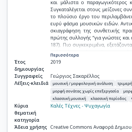
και μάλιστα ο παραγωγικότερος κ
Συγκαταλέγεται στους μείζονες συν
το πλούσιο έργο του περιλαμβάνει
ευρύ φάσμα μουσικών ειδών. Αντικ
σκιαγράφηση της συνθετικής πρα
πρώτης συλλογής “για γνώστες και ερα
187). Πιο συγκεκριμένα, εξετάζοντ
συλλογής, κοινό σημείο των οποί
Περισσότερα
τους σύμφωνα με τις προδιαγραφές 
Έτος
2019
χρήσης και εφαρμογής του συγκεκ
δημιουργίας
απόψεις και στα θεωρητικά εγχει
Συγγραφείς
Γεώργιος Σακαρέλλος
(Koch, Galeazzi, Reicha, Birnba
Λέξεις-κλειδιά
μουσική / μορφολογική ανάλυση
τριμερή
(Hepokosky & Darcy, Caplin, Rose
μορφή σονάτας χωρίς επεξεργασία
μορ
επισκόπηση, όπου διερευνώνται ο 
κλασσική μουσική
κλασσική περίοδος
υπό τις οποίες συντέθηκαν τα εν λό
Κύρια
Καλές Τέχνες - Ψυχαγωγία
των έξι σονατών και στο τέλος εξά
θεματική
τις μορφές που έχουν εξετασθεί αλλ
κατηγορία
***

Άδεια χρήσης
Creative Commons Αναφορά Δημιου
George Sakarellos: “A thorough anal