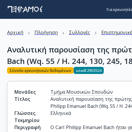
Για ερευνητέ
›
›
›
Αρχική
Πλοήγηση
Συλλογές
Επιστημονικέ
Αναλυτική παρουσίαση της πρώτης
Bach (Wq. 55 / H. 244, 130, 245, 1
Σύνολο ερευνητικών δεδομένων
uoadl:2903524
Μονάδες
Τμήμα Μουσικών Σπουδών
Τίτλος
Αναλυτική παρουσίαση της πρώτης σ
Philipp Emanuel Bach (Wq. 55 / H. 244
Γλώσσες
Ελληνικά
Τεκμηρίου
Περιγραφή
Ο Carl Philipp Emanuel Bach ήταν γ