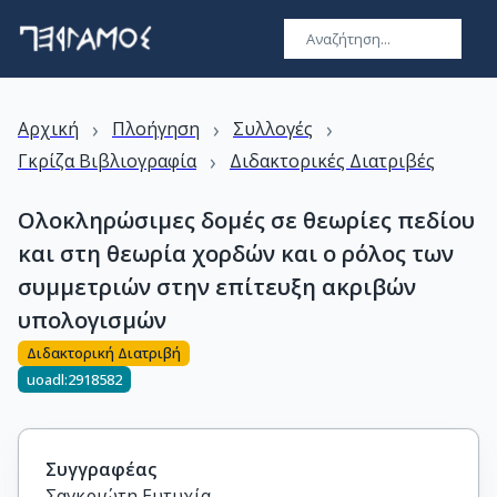
›
›
›
Αρχική
Πλοήγηση
Συλλογές
›
Γκρίζα Βιβλιογραφία
Διδακτορικές Διατριβές
Ολοκληρώσιμες δομές σε θεωρίες πεδίου
και στη θεωρία χορδών και ο ρόλος των
συμμετριών στην επίτευξη ακριβών
υπολογισμών
Διδακτορική Διατριβή
uoadl:2918582
Συγγραφέας
Σαγκριώτη Ευτυχία