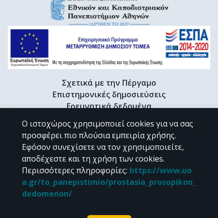
Σχετικά με την Πέργαμο
Επιστημονικές δημοσιεύσεις
Ερευνητικά δεδομένα
Διδακτορικές διατριβές & Γκρίζα βιβλιογραφία
Ο ιστοχώρος χρησιμοποιεί cookies για να σας
Προφίλ Ερευνητή
προσφέρει πιο πλούσια εμπειρία χρήσης.
Εφόσον συνεχίσετε να τον χρησιμοποιείτε,
αποδέχεστε και τη χρήση των cookies.
CC BY-NC 4.0
Περισσότερες πληροφορίες
:
https://www.uo
a.gr/to_panepistimio/prostasia_prosopikon_
Εκτός αν αναφέρεται διαφορετικά, το υλικό της "Περγάμου" διατίθεται
dedomenon/
υπό τους όρους της
CC BY-NC 4.0
άδειας Creative Commons
.
Powered by