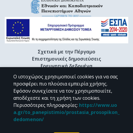
Σχετικά με την Πέργαμο
Επιστημονικές δημοσιεύσεις
Ερευνητικά δεδομένα
Διδακτορικές διατριβές & Γκρίζα βιβλιογραφία
Ο ιστοχώρος χρησιμοποιεί cookies για να σας
Προφίλ Ερευνητή
προσφέρει πιο πλούσια εμπειρία χρήσης.
Εφόσον συνεχίσετε να τον χρησιμοποιείτε,
αποδέχεστε και τη χρήση των cookies.
CC BY-NC 4.0
Περισσότερες πληροφορίες
:
https://www.uo
a.gr/to_panepistimio/prostasia_prosopikon_
Εκτός αν αναφέρεται διαφορετικά, το υλικό της "Περγάμου" διατίθεται
dedomenon/
υπό τους όρους της
CC BY-NC 4.0
άδειας Creative Commons
.