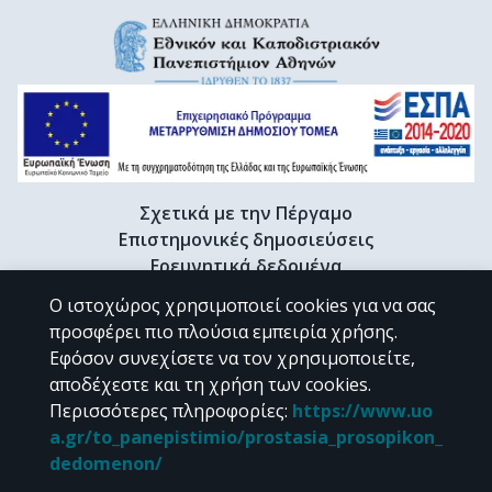
Σχετικά με την Πέργαμο
Επιστημονικές δημοσιεύσεις
Ερευνητικά δεδομένα
Διδακτορικές διατριβές & Γκρίζα βιβλιογραφία
Ο ιστοχώρος χρησιμοποιεί cookies για να σας
Προφίλ Ερευνητή
προσφέρει πιο πλούσια εμπειρία χρήσης.
Εφόσον συνεχίσετε να τον χρησιμοποιείτε,
αποδέχεστε και τη χρήση των cookies.
CC BY-NC 4.0
Περισσότερες πληροφορίες
:
https://www.uo
a.gr/to_panepistimio/prostasia_prosopikon_
Εκτός αν αναφέρεται διαφορετικά, το υλικό της "Περγάμου" διατίθεται
dedomenon/
υπό τους όρους της
CC BY-NC 4.0
άδειας Creative Commons
.