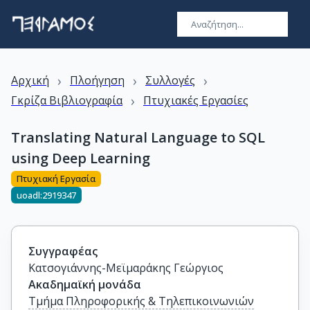
›
›
›
Αρχική
Πλοήγηση
Συλλογές
›
Γκρίζα Βιβλιογραφία
Πτυχιακές Εργασίες
Translating Natural Language to SQL
using Deep Learning
Πτυχιακή Εργασία
uoadl:2919347
Συγγραφέας
Κατσογιάννης-Μεϊμαράκης Γεώργιος
Ακαδημαϊκή μονάδα
Τμήμα Πληροφορικής & Τηλεπικοινωνιών