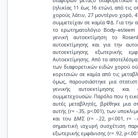
διαφορών μεταξύ διαφορετικών ε
(ηλικίας 11 έως 16 ετών), από τις 
χορούς λάτιν, 27 μοντέρνο χορό, 4
συμμετείχαν σε καμία ΦΔ. Για την
το ερωτηματολόγιο Body–esteem sc
γενική αυτοεκτίμηση το Rosenb
αυτοεκτίμησης και για την αυτο
αυτοεκτίμησης εξωτερικής εμ
Αυτοεκτίμησης. Από τα αποτελέσμ
των διαφορετικών ειδών χορού ού
κοριτσιών σε καμία από τις μεταβ
όμως, παρουσιάστηκε μια στατιστι
γενικής αυτοεκτίμησης και 
συμμετεχουσών. Παρόλο που η εικό
αυτές μεταβλητές, βρέθηκε μια σ
αυτής (r= -.35, p<.001), των υποκλ
και του ΔΜΣ (r= -.22, p<.001, r= -.
σημαντική ισχυρή συσχέτιση παρ
εξωτερικής εμφάνισης (r= .92, p<.001