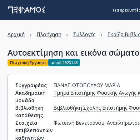
Για ερευνητέ
›
›
›
Αρχική
Πλοήγηση
Συλλογές
Γκρίζα Βιβλι
Αυτοεκτίμηση και εικόνα σώματο
Πτυχιακή Εργασία
uoadl:2920148
Συγγραφέας
ΠΑΝΑΓΙΩΤΟΠΟΥΛΟΥ ΜΑΡΙΑ
Ακαδημαϊκή
Τμήμα Επιστήμης Φυσικής Αγωγής 
μονάδα
Βιβλιοθήκη
Βιβλιοθήκη Σχολής Επιστήμης Φυσι
κατάθεσης
Στοιχεία
Φωτεινή Βενετσάνου, Αναπληρώτρι
επιβλεπόντων
καθηγητών