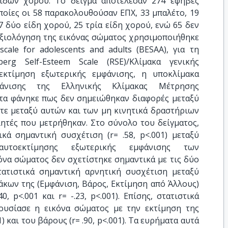
ιδών χορού. Το δείγμα αποτέλεσαν 274 έφηβες
οποίες οι 58 παρακολουθούσαν ΕΠΧ, 33 μπαλέτο, 19
7 δύο είδη χορού, 25 τρία είδη χορού, ενώ 65 δεν
 αξιολόγηση της εικόνας σώματος χρησιμοποιήθηκε
ale for adolescents and adults (BESAA), για τη
erg Self-Esteem Scale (RSE)/Κλίμακα γενικής
εκτίμηση εξωτερικής εμφάνισης, η υποκλίμακα
φάνισης της Ελληνικής Κλίμακας Μέτρησης
ατα φάνηκε πως δεν σημειώθηκαν διαφορές μεταξύ
τε μεταξύ αυτών και των μη κινητικά δραστήριων
λητές που μετρήθηκαν. Στο σύνολο του δείγματος,
κά σημαντική συσχέτιση (r= .58, p<.001) μεταξύ
αυτοεκτίμησης εξωτερικής εμφάνισης των
να σώματος δεν σχετίστηκε σημαντικά με τις δύο
τατιστικά σημαντική αρνητική συσχέτιση μεταξύ
ιμάκων της (Εμφάνιση, Βάρος, Εκτίμηση από Άλλους)
40, p<.001 και r= -.23, p<.001). Επίσης, στατιστικά
ουσίασε η εικόνα σώματος με την εκτίμηση της
) και του βάρους (r= .90, p<.001). Τα ευρήματα αυτά