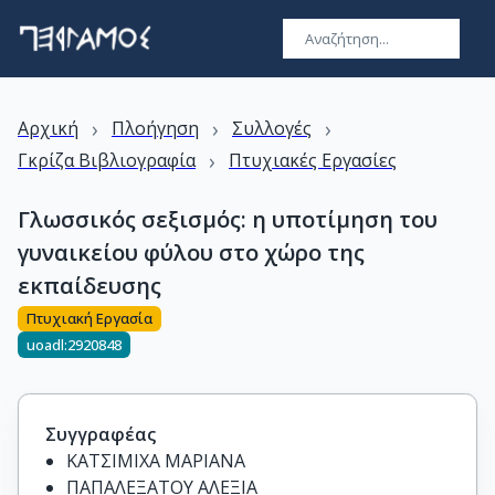
›
›
›
Αρχική
Πλοήγηση
Συλλογές
›
Γκρίζα Βιβλιογραφία
Πτυχιακές Εργασίες
Γλωσσικός σεξισμός: η υποτίμηση του
γυναικείου φύλου στο χώρο της
εκπαίδευσης
Πτυχιακή Εργασία
uoadl:2920848
Συγγραφέας
ΚΑΤΣΙΜΙΧΑ ΜΑΡΙΑΝΑ
ΠΑΠΑΛΕΞΑΤΟΥ ΑΛΕΞΙΑ