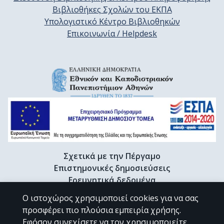
Βιβλιοθήκες Σχολών του ΕΚΠΑ
Υπολογιστικό Κέντρο Βιβλιοθηκών
Επικοινωνία / Helpdesk
Σχετικά με την Πέργαμο
Επιστημονικές δημοσιεύσεις
Ερευνητικά δεδομένα
Διδακτορικές διατριβές & Γκρίζα βιβλιογραφία
Ο ιστοχώρος χρησιμοποιεί cookies για να σας
Προφίλ Ερευνητή
προσφέρει πιο πλούσια εμπειρία χρήσης.
Εφόσον συνεχίσετε να τον χρησιμοποιείτε,