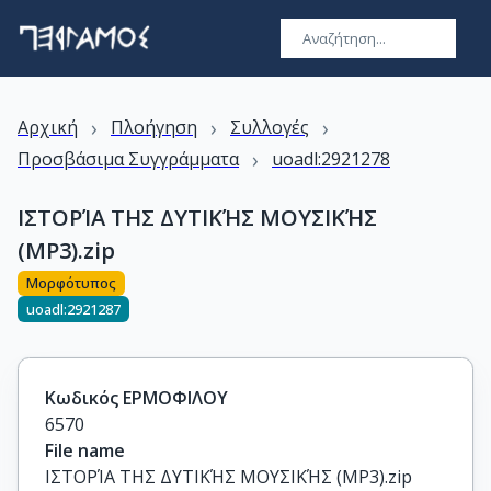
›
›
›
Αρχική
Πλοήγηση
Συλλογές
›
Προσβάσιμα Συγγράμματα
uoadl:2921278
ΙΣΤΟΡΊΑ ΤΗΣ ΔΥΤΙΚΉΣ ΜΟΥΣΙΚΉΣ
(MP3).zip
Μορφότυπος
uoadl:2921287
Κωδικός ΕΡΜΟΦΙΛΟΥ
6570
File name
ΙΣΤΟΡΊΑ ΤΗΣ ΔΥΤΙΚΉΣ ΜΟΥΣΙΚΉΣ (MP3).zip