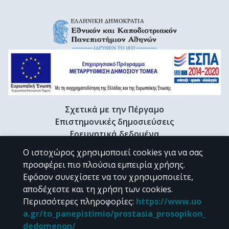
Σχετικά με την Πέργαμο
Επιστημονικές δημοσιεύσεις
Ερευνητικά δεδομένα
Διδακτορικές διατριβές & Γκρίζα βιβλιογραφία
Ο ιστοχώρος χρησιμοποιεί cookies για να σας
Προφίλ Ερευνητή
προσφέρει πιο πλούσια εμπειρία χρήσης.
Εφόσον συνεχίσετε να τον χρησιμοποιείτε,
αποδέχεστε και τη χρήση των cookies.
CC BY-NC 4.0
Περισσότερες πληροφορίες
:
https://www.uo
a.gr/to_panepistimio/prostasia_prosopikon_
Εκτός αν αναφέρεται διαφορετικά, το υλικό της "Περγάμου" διατίθεται
dedomenon/