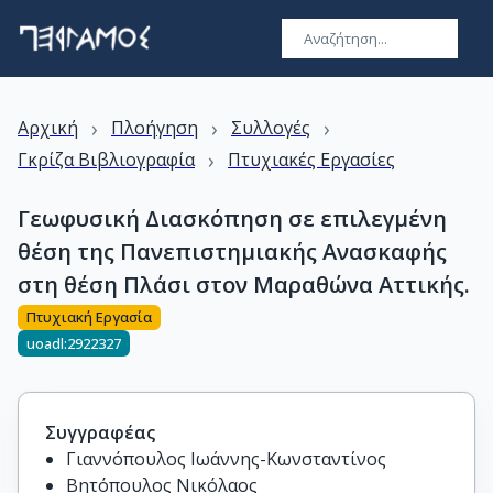
›
›
›
Αρχική
Πλοήγηση
Συλλογές
›
Γκρίζα Βιβλιογραφία
Πτυχιακές Εργασίες
Γεωφυσική Διασκόπηση σε επιλεγμένη
θέση της Πανεπιστημιακής Ανασκαφής
στη θέση Πλάσι στον Μαραθώνα Αττικής.
Πτυχιακή Εργασία
uoadl:2922327
Συγγραφέας
Γιαννόπουλος Ιωάννης-Κωνσταντίνος
Βητόπουλος Νικόλαος