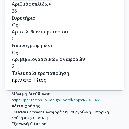
Αριθμός σελίδων
36
Ευρετήριο
Όχι
Αρ. σελίδων ευρετηρίου
0
Εικονογραφημένη
Όχι
Αρ. βιβλιογραφικών αναφορών
21
Τελευταία τροποποίηση
πριν από 1 έτος
Μόνιμη Διεύθυνση
https://pergamos.lib.uoa.gr/uoa/dl/object/2923077
Άδεια χρήσης
Creative Commons Αναφορά Δημιουργού-Μη Εμπορική
Χρήση 4.0 (CC-BY-NC)
Εξαγωγή Citation