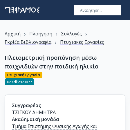
›
›
›
Αρχική
Πλοήγηση
Συλλογές
›
Γκρίζα Βιβλιογραφία
Πτυχιακές Εργασίες
Πλειομετρική προπόνηση μέσω
παιχνιδιών στην παιδική ηλικία
Πτυχιακή Εργασία
uoadl:2923077
Συγγραφέας
ΤΣΙΓΚΟΥ ΔΗΜΗΤΡΑ
Ακαδημαϊκή μονάδα
Τμήμα Επιστήμης Φυσικής Αγωγής και