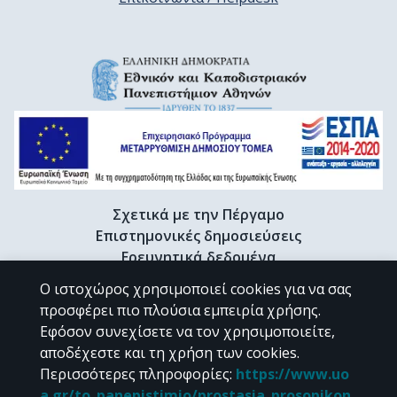
Σχετικά με την Πέργαμο
Επιστημονικές δημοσιεύσεις
Ερευνητικά δεδομένα
Διδακτορικές διατριβές & Γκρίζα βιβλιογραφία
Ο ιστοχώρος χρησιμοποιεί cookies για να σας
Προφίλ Ερευνητή
προσφέρει πιο πλούσια εμπειρία χρήσης.
Εφόσον συνεχίσετε να τον χρησιμοποιείτε,
αποδέχεστε και τη χρήση των cookies.
CC BY-NC 4.0
Περισσότερες πληροφορίες
:
https://www.uo
a.gr/to_panepistimio/prostasia_prosopikon_