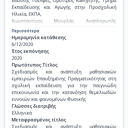
Βασίλης Τσελφές, Ομότιμος Καθηγητής, Τμήμα 
Εκπαίδευσης και Αγωγής στην Προσχολική 
Ηλικία, ΕΚΠΑ,

Κωνσταντίνος Μουρλάς, Αναπληρωτής 
Καθηγητής, Τμήμα Επικοινωνίας και ΜΜΕ 
Περισσότερα
ΕΚΠΑ.

Ημερομηνία κατάθεσης
Δημήτρης Χαρίτος, Αναπληρωτής Καθηγητής, 
6/12/2020
Τμήμα Επικοινωνίας και ΜΜΕ, ΕΚΠΑ.

Έτος εκπόνησης
Μαρία Ραγκούση, Καθηγήτρια, Τμήμα 
2020
Ηλεκτρολόγων και Ηλεκτρονικών Μηχανικών,  
Πρωτότυπος Τίτλος
Πανεπιστήμιο Δυτικής Αττικής.

Σχεδιασμός και ανάπτυξη μαθησιακών 
Κυπαρισσία Παπανικολάου, Αναπληρώτρια 
εμπειριών Επαυξημένης Πραγματικότητας στη 
Καθηγήτρια, Παιδαγωγικό Τμήμα Ανώτατη 
σχολική εκπαίδευση για την παιγνιώδη 
Σχολή Παιδαγωγικής & Τεχνολογικής 
επικοινωνία και την κατανόηση θεμελιωδών 
Εκπαίδευσης.
εννοιών και φαινομένων Φυσικής
Γλώσσες διατριβής
Ελληνικά
Μεταφρασμένος τίτλος
Σχεδιασμός και ανάπτυξη μαθησιακών 