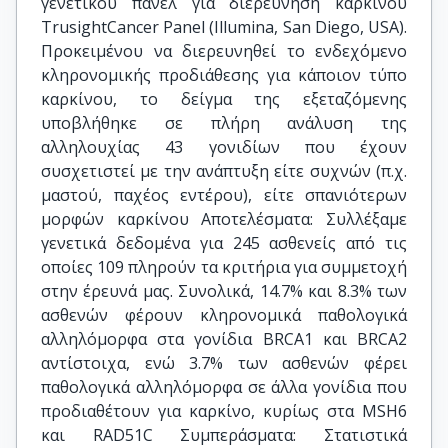
γενετικού πάνελ για διερεύνηση καρκίνου
TrusightCancer Panel (Illumina, San Diego, USA).
Προκειμένου να διερευνηθεί το ενδεχόμενο
κληρονομικής προδιάθεσης για κάποιον τύπο
καρκίνου, το δείγμα της εξεταζόμενης
υποβλήθηκε σε πλήρη ανάλυση της
αλληλουχίας 43 γονιδίων που έχουν
συσχετιστεί με την ανάπτυξη είτε συχνών (π.χ.
μαστού, παχέος εντέρου), είτε σπανιότερων
μορφών καρκίνου Αποτελέσματα: Συλλέξαμε
γενετικά δεδομένα για 245 ασθενείς από τις
οποίες 109 πληρούν τα κριτήρια για συμμετοχή
στην έρευνά μας. Συνολικά, 14.7% και 8.3% των
ασθενών φέρουν κληρονομικά παθολογικά
αλληλόμορφα στα γονίδια BRCA1 και BRCA2
αντίστοιχα, ενώ 3.7% των ασθενών φέρει
παθολογικά αλληλόμορφα σε άλλα γονίδια που
προδιαθέτουν για καρκίνο, κυρίως στα MSH6
και RAD51C Συμπεράσματα: Στατιστικά