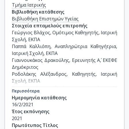
Τμήμα Ιατρικής
Βιβλιοθήκη κατάθεσης
Βιβλιοθήκη Επιστημών Υγείας
Στοιχεία επταμελούς επιτροπής
Γεώργιος Βλάχος, Ομότιμος Καθηγητής, Ιατρική 
Σχολή, ΕΚΠΑ

Παππά Καλλιόπη, Αναπληρώτρια Καθηγήτρια,  
Ιατρική Σχολή, ΕΚΠΑ

Γιαννουκάκος Δρακούλης, Ερευνητής Α΄, ΕΚΕΦΕ 
Δημόκριτος

Ροδολάκης Αλέξανδρος, Καθηγητής, Ιατρική 
Σχολή, ΕΚΠΑ

Πρωτοπαπάς Αθανάσιος, Αναπληρωτής 
Περισσότερα
Καθηγητής, Ιατρική Σχολή, ΕΚΠΑ

Ημερομηνία κατάθεσης
Θωμάκος Νικόλαος. Επίκουρος Καθηγητής, 
16/2/2021
Ιατρική Σχολή, ΕΚΠΑ

Έτος εκπόνησης
Χαιδόπουλος Δημήτριος, Επίκουρος 
2021
Καθηγητής, Ιατρική Σχολή, ΕΚΠΑ
Πρωτότυπος Τίτλος