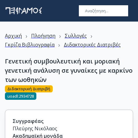
›
›
›
Αρχική
Πλοήγηση
Συλλογές
›
Γκρίζα Βιβλιογραφία
Διδακτορικές Διατριβές
Γενετική συμβουλευτική και μοριακή
γενετική ανάλυση σε γυναίκες με καρκίνο
των ωοθηκών
Διδακτορική Διατριβή
uoadl:2934728
Συγγραφέας
Πλεύρης Νικόλαος
Ακαδημαϊκή μονάδα