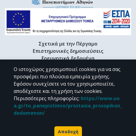
Σχετικά με την Πέργαμο
Επιστημονικές δημοσιεύσεις
Ερευνητικά δεδομένα
Διδακτορικές διατριβές & Γκρίζα βιβλιογραφία
Ο ιστοχώρος χρησιμοποιεί cookies για να σας
Προφίλ Ερευνητή
προσφέρει πιο πλούσια εμπειρία χρήσης.
Εφόσον συνεχίσετε να τον χρησιμοποιείτε,
αποδέχεστε και τη χρήση των cookies.
CC BY-NC 4.0
Περισσότερες πληροφορίες
:
https://www.uo
a.gr/to_panepistimio/prostasia_prosopikon_
Εκτός αν αναφέρεται διαφορετικά, το υλικό της "Περγάμου" διατίθεται
dedomenon/
υπό τους όρους της
CC BY-NC 4.0
άδειας Creative Commons
.
Powered by
Αποδοχή