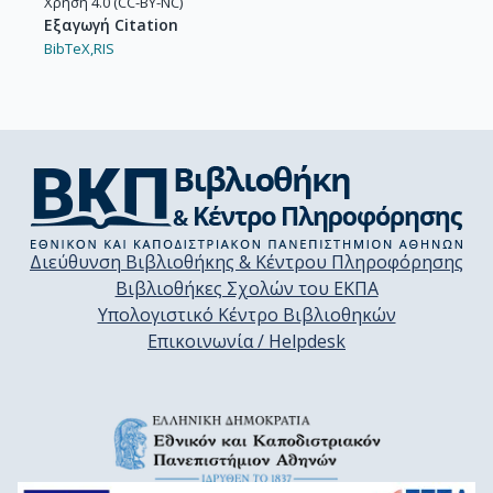
Χρήση 4.0 (CC-BY-NC)
Εξαγωγή Citation
BibTeX,
RIS
Διεύθυνση Βιβλιοθήκης & Κέντρου Πληροφόρησης
Βιβλιοθήκες Σχολών του ΕΚΠΑ
Υπολογιστικό Κέντρο Βιβλιοθηκών
Επικοινωνία / Helpdesk