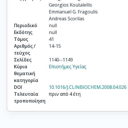
Georgios Koutalellis

Emmanuel G. Fragoulis

Andreas Scorilas
Περιοδικό
null
Εκδότης
null
Τόμος
41
Αριθμός /
14-15
τεύχος
Σελίδες
1140--1149
Κύρια
Επιστήμες Υγείας
θεματική
κατηγορία
DOI
10.1016/J.CLINBIOCHEM.2008.04.026
Τελευταία
πριν από 4 έτη
τροποποίηση