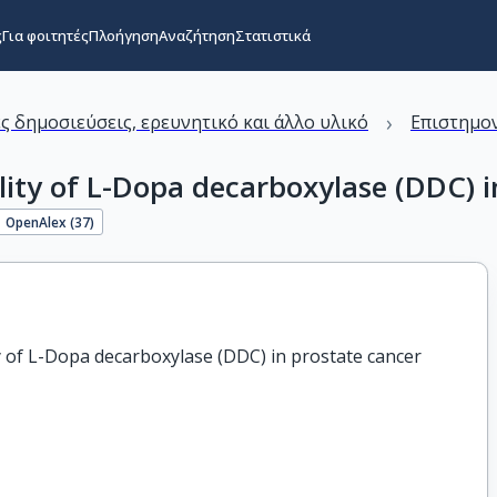
ς
Για φοιτητές
Πλοήγηση
Αναζήτηση
Στατιστικά
›
ς δημοσιεύσεις, ερευνητικό και άλλο υλικό
Επιστημον
tility of L-Dopa decarboxylase (DDC) 
OpenAlex (
37
)
ity of L-Dopa decarboxylase (DDC) in prostate cancer