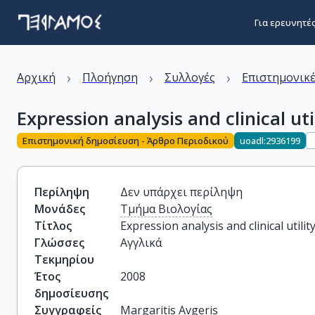
Για ερευνητέ
›
›
›
Αρχική
Πλοήγηση
Συλλογές
Επιστημονικέ
Expression analysis and clinical u
Επιστημονική δημοσίευση - Άρθρο Περιοδικού
uoadl:2936199
Περίληψη
Δεν υπάρχει περίληψη
Μονάδες
Τμήμα Βιολογίας
Τίτλος
Expression analysis and clinical util
Γλώσσες
Αγγλικά
Τεκμηρίου
Έτος
2008
δημοσίευσης
Συγγραφείς
Margaritis Avgeris
