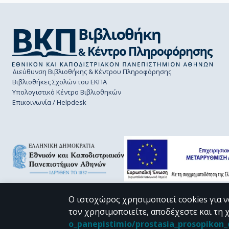
Διεύθυνση Βιβλιοθήκης & Κέντρου Πληροφόρησης
Βιβλιοθήκες Σχολών του ΕΚΠΑ
Υπολογιστικό Κέντρο Βιβλιοθηκών
Επικοινωνία / Helpdesk
Ο ιστοχώρος χρησιμοποιεί cookies για ν
τον χρησιμοποιείτε, αποδέχεστε και τη 
CC BY-NC 4.0
o_panepistimio/prostasia_prosopiko